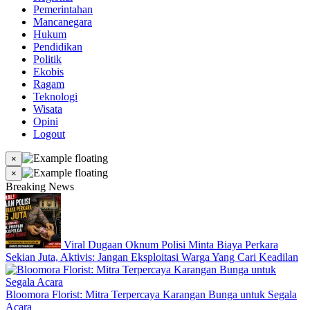
Pemerintahan
Mancanegara
Hukum
Pendidikan
Politik
Ekobis
Ragam
Teknologi
Wisata
Opini
Logout
×
×
Breaking News
Viral Dugaan Oknum Polisi Minta Biaya Perkara
Sekian Juta, Aktivis: Jangan Eksploitasi Warga Yang Cari Keadilan
Bloomora Florist: Mitra Terpercaya Karangan Bunga untuk Segala
Acara