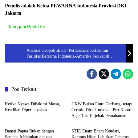
Penulis adalah Ketua PEWARNA Indonesia Provinsi DKI
Jakarta
Tanggapi Berita Ini
Analisis Geopolitik dan Pertahanan: Kehadiran
Fasilitas Bersama Indonesia-Amerika Serikat di
Bandara Kertajati
Pos Terkait
Opini
Opini
Ketika Nyawa Dihakimi Massa,
UKW Bukan Pintu Gerbang, tetapi
Keadilan Dipertanyakan
Cermin Diri: Luruskan Pro-Kontra
Agar Tak Terjebak Pemahaman
Opini
Opini
Keliru
Damai Papua Bukan dengan
STIE Enam Enam Kendari,
Senjata, Melainkan dengan
Kampus Hijau Lahirkan Generasi