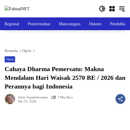
Langsung
ke
konten
Regional
Pemerintahan
Mancanegara
Hukum
Pendidikan
Beranda
Opini
Opini
Cahaya Dharma Pemersatu: Makna
Mendalam Hari Waisak 2570 BE / 2026 dan
Perannya bagi Indonesia
Johan Sopaheluwakan
7 Min Baca
Mei 31, 2026