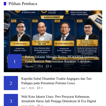
Pilihan Pembaca
Bukan Sekadar Menulis Berita: PEWARNA Indonesia
1
Gelar Seminar Pembentukan Karakter, Lahirkan
Wartawan Kristen yang Berintegritas dan Berdampak
Agustus 7, 2026
0
Kapolda Sulsel Disambut Tradisi Angngaru dan Tari
2
Paduppa pada Peresmian Polresta Gowa
Juli 7, 2026
0
Wali Kota Jakarta Utara: Pers Persyarat Kebenaran,
3
Jurnalistik Harus Jadi Penjaga Demokrasi di Era Digital