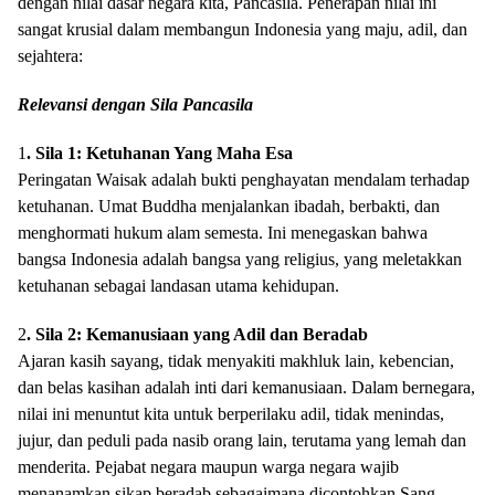
dengan nilai dasar negara kita, Pancasila. Penerapan nilai ini
sangat krusial dalam membangun Indonesia yang maju, adil, dan
sejahtera:
Relevansi dengan Sila Pancasila
1
. Sila 1: Ketuhanan Yang Maha Esa
Peringatan Waisak adalah bukti penghayatan mendalam terhadap
ketuhanan. Umat Buddha menjalankan ibadah, berbakti, dan
menghormati hukum alam semesta. Ini menegaskan bahwa
bangsa Indonesia adalah bangsa yang religius, yang meletakkan
ketuhanan sebagai landasan utama kehidupan.
2
. Sila 2: Kemanusiaan yang Adil dan Beradab
Ajaran kasih sayang, tidak menyakiti makhluk lain, kebencian,
dan belas kasihan adalah inti dari kemanusiaan. Dalam bernegara,
nilai ini menuntut kita untuk berperilaku adil, tidak menindas,
jujur, dan peduli pada nasib orang lain, terutama yang lemah dan
menderita. Pejabat negara maupun warga negara wajib
menanamkan sikap beradab sebagaimana dicontohkan Sang