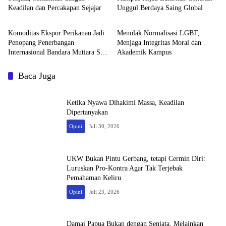
Keadilan dan Percakapan Sejajar
Unggul Berdaya Saing Global
Opini
Opini
Komoditas Ekspor Perikanan Jadi
Menolak Normalisasi LGBT,
Penopang Penerbangan
Menjaga Integritas Moral dan
Internasional Bandara Mutiara Sis
Akademik Kampus
Al-Jufri Palu
Baca Juga
Ketika Nyawa Dihakimi Massa, Keadilan
Dipertanyakan
Opini
Juli 30, 2026
UKW Bukan Pintu Gerbang, tetapi Cermin Diri:
Luruskan Pro-Kontra Agar Tak Terjebak
Pemahaman Keliru
Opini
Juli 23, 2026
Damai Papua Bukan dengan Senjata, Melainkan