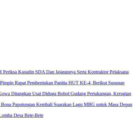
 Periksa Kasudin SDA Dan Jajarannya Serta Kontraktor Pelaksana
mpin Rapat Pembentukan Panitia HUT KE-4, Berikut Susunan
Gowa Ditangkap Usai Diduga Bobol Gudang Pertukangan, Kerugian
, Bona Paputungan Kembali Suarakan Lagu MBG untuk Masa Depan
n Lomba Desa Bete-Bete