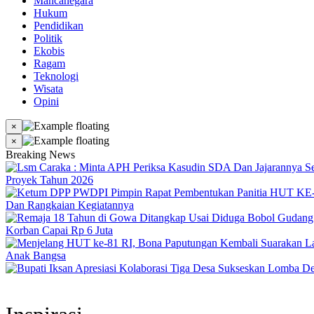
Mancanegara
Hukum
Pendidikan
Politik
Ekobis
Ragam
Teknologi
Wisata
Opini
×
×
Breaking News
Proyek Tahun 2026
Dan Rangkaian Kegiatannya
Korban Capai Rp 6 Juta
Anak Bangsa