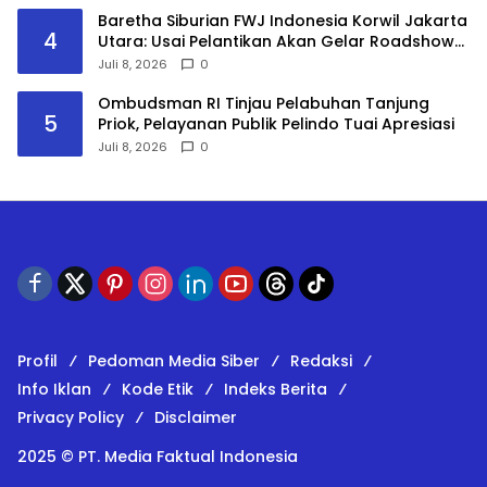
Land
Baretha Siburian FWJ Indonesia Korwil Jakarta
4
Utara: Usai Pelantikan Akan Gelar Roadshow
Audiensi ke Seluruh Pemangku Kepentingan
Juli 8, 2026
0
Ombudsman RI Tinjau Pelabuhan Tanjung
5
Priok, Pelayanan Publik Pelindo Tuai Apresiasi
Juli 8, 2026
0
Profil
Pedoman Media Siber
Redaksi
Info Iklan
Kode Etik
Indeks Berita
Privacy Policy
Disclaimer
2025 © PT. Media Faktual Indonesia