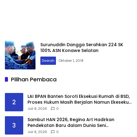
Surunuddin Dangga Serahkan 224 SK
100% ASN Konawe Selatan
Daerah
Oktober 1, 2018
Pilihan Pembaca
LAI BPAN Banten Soroti Eksekusi Rumah di BSD,
2
Proses Hukum Masih Berjalan Namun Ekesekusi
Tetap Dilaksanakan “Keadilan Tidak Boleh
Juli 8, 2026
0
Berhenti Pada Eksekusi, Tetapi Harus
Menyentuh Substansi Perkara”
Sambut HAN 2026, Regina Art Hadirkan
3
Pendekatan Baru dalam Dunia Seni
Pertunjukkan melalui Pementasan Fantasy
Juli 8, 2026
0