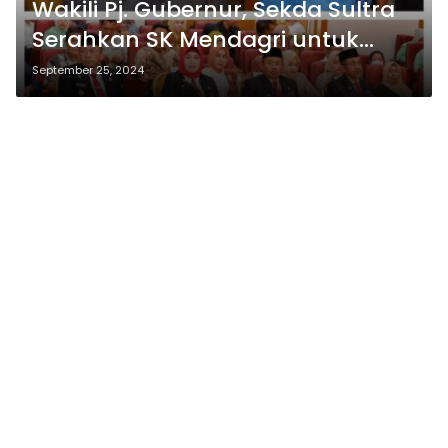
Wakili Pj. Gubernur, Sekda Sultra
Serahkan SK Mendagri untuk
Perpanjangan Jabatan Pj.
September 25, 2024
Walikota Bau-Bau dan
Pengukuhan Pjs. Bupati Muna,
Koltim, dan Konut