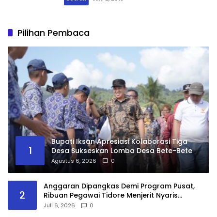
Pilihan Pembaca
Bupati Iksan Apresiasi Kolaborasi Tiga
1
Desa Sukseskan Lomba Desa Bete-Bete
Agustus 6, 2026
0
​Anggaran Dipangkas Demi Program Pusat,
2
Ribuan Pegawai Tidore Menjerit Nyaris
Nganggur
Juli 6, 2026
0