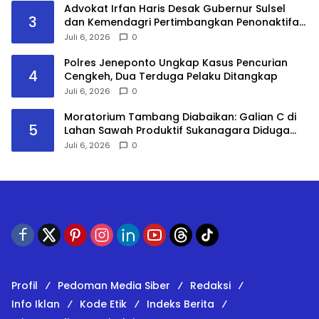
Advokat Irfan Haris Desak Gubernur Sulsel
3
dan Kemendagri Pertimbangkan Penonaktifan
Bupati Gowa
Juli 6, 2026
0
Polres Jeneponto Ungkap Kasus Pencurian
4
Cengkeh, Dua Terduga Pelaku Ditangkap
Juli 6, 2026
0
Moratorium Tambang Diabaikan: Galian C di
5
Lahan Sawah Produktif Sukanagara Diduga
Ilegal, Warga Desak Segera Disegel
Juli 6, 2026
0
Profil
Pedoman Media Siber
Redaksi
Info Iklan
Kode Etik
Indeks Berita