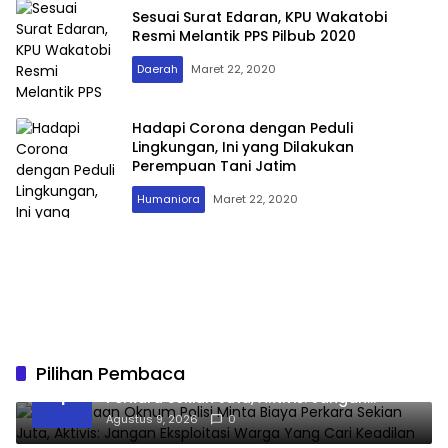
Sesuai Surat Edaran, KPU Wakatobi
Resmi Melantik PPS Pilbub 2020
Daerah
Maret 22, 2020
Hadapi Corona dengan Peduli
Lingkungan, Ini yang Dilakukan
Perempuan Tani Jatim
Humaniora
Maret 22, 2020
Pilihan Pembaca
Viral Dugaan Oknum Polisi Minta Biaya
1
Perkara Sekian Juta, Aktivis: Jangan
Eksploitasi Warga Yang Cari Keadilan
Agustus 9, 2026
0