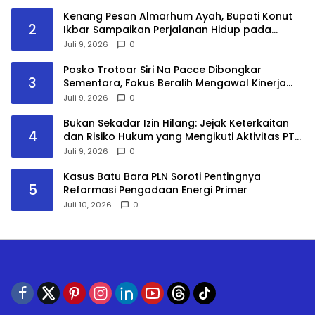
Kenang Pesan Almarhum Ayah, Bupati Konut
2
Ikbar Sampaikan Perjalanan Hidup pada
Sidang Promosi Doktor
Juli 9, 2026
0
Posko Trotoar Siri Na Pacce Dibongkar
3
Sementara, Fokus Beralih Mengawal Kinerja
Pansus DPRD Gowa
Juli 9, 2026
0
Bukan Sekadar Izin Hilang: Jejak Keterkaitan
4
dan Risiko Hukum yang Mengikuti Aktivitas PT
Kapuas Maju Jaya
Juli 9, 2026
0
Kasus Batu Bara PLN Soroti Pentingnya
5
Reformasi Pengadaan Energi Primer
Juli 10, 2026
0