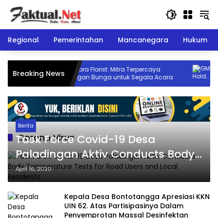
Langsung
ke
konten
Regional
Pemerintahan
Mancanegara
Hukum
iaya
Bloomora Florist: Mitra Terpercaya
GM 
Breaking News
n
Karangan Bunga untuk Segala Acara
Bar
lan
Huk
Berita
Corona Virus
Task Force Covid-19 Desa
Paladingan Aktiv Conducts Body
Temperature Tests for Road Users
April 16, 2020
and Local Residents
Kepala Desa Bontotangga Apresiasi KKN
UIN 62. Atas Partisipasinya Dalam
Penyemprotan Massal Desinfektan