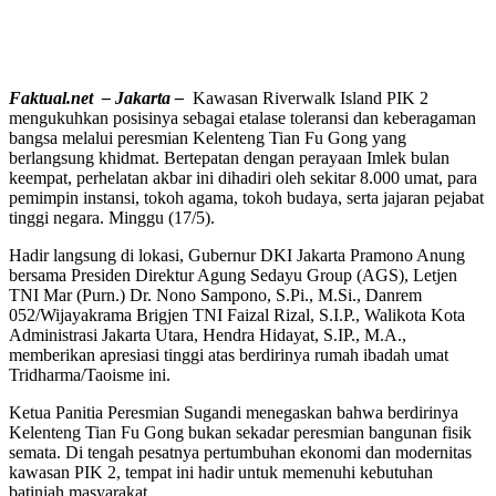
Faktual.net – Jakarta –
Kawasan Riverwalk Island PIK 2
mengukuhkan posisinya sebagai etalase toleransi dan keberagaman
bangsa melalui peresmian Kelenteng Tian Fu Gong yang
berlangsung khidmat. Bertepatan dengan perayaan Imlek bulan
keempat, perhelatan akbar ini dihadiri oleh sekitar 8.000 umat, para
pemimpin instansi, tokoh agama, tokoh budaya, serta jajaran pejabat
tinggi negara. Minggu (17/5).
Hadir langsung di lokasi, Gubernur DKI Jakarta Pramono Anung
bersama Presiden Direktur Agung Sedayu Group (AGS), Letjen
TNI Mar (Purn.) Dr. Nono Sampono, S.Pi., M.Si., Danrem
052/Wijayakrama Brigjen TNI Faizal Rizal, S.I.P., Walikota Kota
Administrasi Jakarta Utara, Hendra Hidayat, S.IP., M.A.,
memberikan apresiasi tinggi atas berdirinya rumah ibadah umat
Tridharma/Taoisme ini.
Ketua Panitia Peresmian Sugandi menegaskan bahwa berdirinya
Kelenteng Tian Fu Gong bukan sekadar peresmian bangunan fisik
semata. Di tengah pesatnya pertumbuhan ekonomi dan modernitas
kawasan PIK 2, tempat ini hadir untuk memenuhi kebutuhan
batiniah masyarakat.