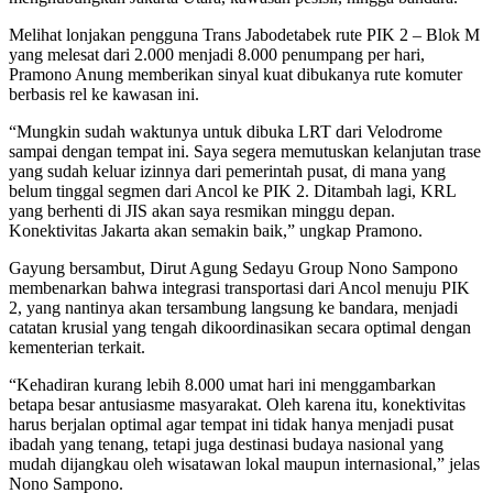
Melihat lonjakan pengguna Trans Jabodetabek rute PIK 2 – Blok M
yang melesat dari 2.000 menjadi 8.000 penumpang per hari,
Pramono Anung memberikan sinyal kuat dibukanya rute komuter
berbasis rel ke kawasan ini.
“Mungkin sudah waktunya untuk dibuka LRT dari Velodrome
sampai dengan tempat ini. Saya segera memutuskan kelanjutan trase
yang sudah keluar izinnya dari pemerintah pusat, di mana yang
belum tinggal segmen dari Ancol ke PIK 2. Ditambah lagi, KRL
yang berhenti di JIS akan saya resmikan minggu depan.
Konektivitas Jakarta akan semakin baik,” ungkap Pramono.
Gayung bersambut, Dirut Agung Sedayu Group Nono Sampono
membenarkan bahwa integrasi transportasi dari Ancol menuju PIK
2, yang nantinya akan tersambung langsung ke bandara, menjadi
catatan krusial yang tengah dikoordinasikan secara optimal dengan
kementerian terkait.
“Kehadiran kurang lebih 8.000 umat hari ini menggambarkan
betapa besar antusiasme masyarakat. Oleh karena itu, konektivitas
harus berjalan optimal agar tempat ini tidak hanya menjadi pusat
ibadah yang tenang, tetapi juga destinasi budaya nasional yang
mudah dijangkau oleh wisatawan lokal maupun internasional,” jelas
Nono Sampono.