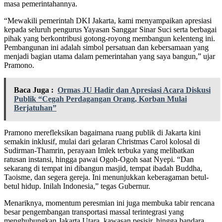
masa pemerintahannya.
“Mewakili pemerintah DKI Jakarta, kami menyampaikan apresiasi
kepada seluruh pengurus Yayasan Sanggar Sinar Suci serta berbagai
pihak yang berkontribusi gotong-royong membangun kelenteng ini.
Pembangunan ini adalah simbol persatuan dan kebersamaan yang
menjadi bagian utama dalam pemerintahan yang saya bangun,” ujar
Pramono.
Baca Juga :
Ormas JU Hadir dan Apresiasi Acara Diskusi
Publik “Cegah Perdagangan Orang, Korban Mulai
Berjatuhan”
Pramono merefleksikan bagaimana ruang publik di Jakarta kini
semakin inklusif, mulai dari gelaran Christmas Carol kolosal di
Sudirman-Thamrin, perayaan Imlek terbuka yang melibatkan
ratusan instansi, hingga pawai Ogoh-Ogoh saat Nyepi. “Dan
sekarang di tempat ini dibangun masjid, tempat ibadah Buddha,
Taoisme, dan segera gereja. Ini menunjukkan keberagaman betul-
betul hidup. Inilah Indonesia,” tegas Gubernur.
Menariknya, momentum peresmian ini juga membuka tabir rencana
besar pengembangan transportasi massal terintegrasi yang
menghubungkan Jakarta Utara, kawasan pesisir, hingga bandara.