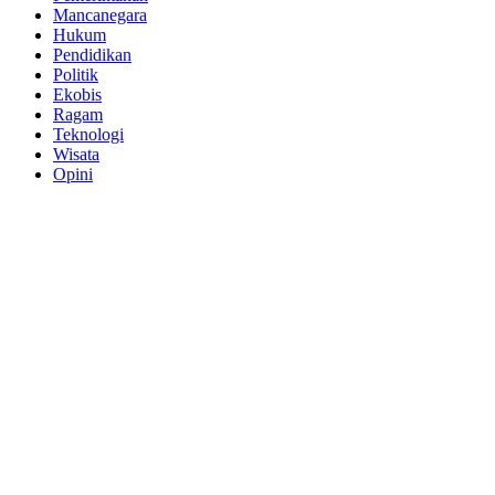
Mancanegara
Hukum
Pendidikan
Politik
Ekobis
Ragam
Teknologi
Wisata
Opini