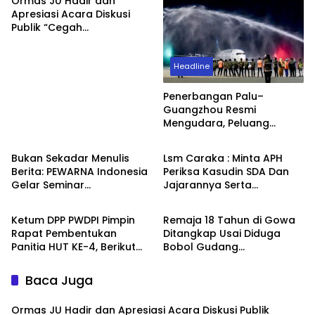
Ormas JU Hadir dan
Apresiasi Acara Diskusi
Publik “Cegah
Perdagangan Orang,
Korban Mulai Berjatuhan”
Headline
Penerbangan Palu–
Guangzhou Resmi
Mengudara, Peluang
Headline
Berita
Ekspor dan Investasi
Sulawesi Tengah Kian
Bukan Sekadar Menulis
Lsm Caraka : Minta APH
Terbuka
Berita: PEWARNA Indonesia
Periksa Kasudin SDA Dan
Gelar Seminar
Jajarannya Serta
Headline
Berita
Pembentukan Karakter,
Kontraktor Pelaksana
Lahirkan Wartawan Kristen
Proyek Tahun 2026
Ketum DPP PWDPI Pimpin
Remaja 18 Tahun di Gowa
yang Berintegritas dan
Rapat Pembentukan
Ditangkap Usai Diduga
Berdampak
Panitia HUT KE-4, Berikut
Bobol Gudang
Susunan Dan Rangkaian
Pertukangan, Kerugian
Kegiatannya
Korban Capai Rp 6 Juta
Baca Juga
Ormas JU Hadir dan Apresiasi Acara Diskusi Publik