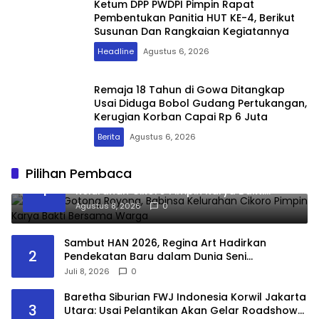
Ketum DPP PWDPI Pimpin Rapat
Pembentukan Panitia HUT KE-4, Berikut
Susunan Dan Rangkaian Kegiatannya
Headline
Agustus 6, 2026
Remaja 18 Tahun di Gowa Ditangkap
Usai Diduga Bobol Gudang Pertukangan,
Kerugian Korban Capai Rp 6 Juta
Berita
Agustus 6, 2026
Pilihan Pembaca
Perkuat Gotong Royong, Babinsa
1
Kelurahan Cikoro Pimpin Karya Bakti
Bersama Warga
Agustus 8, 2026
0
Sambut HAN 2026, Regina Art Hadirkan
2
Pendekatan Baru dalam Dunia Seni
Pertunjukkan melalui Pementasan Fantasy
Juli 8, 2026
0
Land
Baretha Siburian FWJ Indonesia Korwil Jakarta
3
Utara: Usai Pelantikan Akan Gelar Roadshow