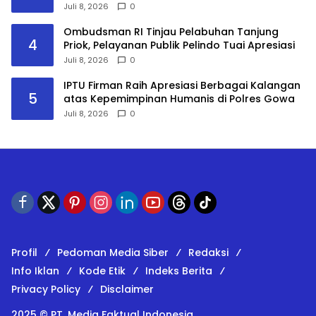
Audiensi ke Seluruh Pemangku Kepentingan
Juli 8, 2026
0
Ombudsman RI Tinjau Pelabuhan Tanjung
4
Priok, Pelayanan Publik Pelindo Tuai Apresiasi
Juli 8, 2026
0
IPTU Firman Raih Apresiasi Berbagai Kalangan
5
atas Kepemimpinan Humanis di Polres Gowa
Juli 8, 2026
0
Profil
Pedoman Media Siber
Redaksi
Info Iklan
Kode Etik
Indeks Berita
Privacy Policy
Disclaimer
2025 © PT. Media Faktual Indonesia