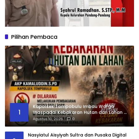
Pilihan Pembaca
Kapolsek Tompobulu Imbau Warga
1
Waspadai Kebakaran Hutan dan Lahan di
Musim Kemarau
Agustus 10, 2026
0
Nasyiatul Aisyiyah Sultra dan Pusaka Digital