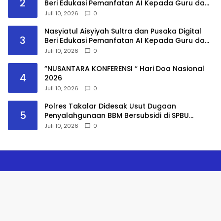
2
Beri Edukasi Pemanfatan AI Kepada Guru dan
Mahasiswa PPG
Juli 10, 2026
0
Nasyiatul Aisyiyah Sultra dan Pusaka Digital
3
Beri Edukasi Pemanfatan AI Kepada Guru dan
Mahasiswa PPG
Juli 10, 2026
0
“NUSANTARA KONFERENSI “ Hari Doa Nasional
4
2026
Juli 10, 2026
0
Polres Takalar Didesak Usut Dugaan
5
Penyalahgunaan BBM Bersubsidi di SPBU
Panaikang
Juli 10, 2026
0