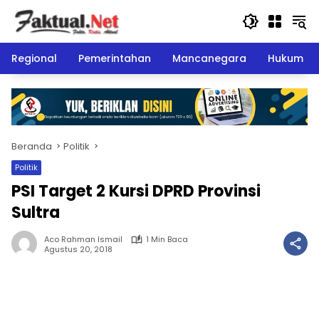
Langsung
ke
konten
Regional
Pemerintahan
Mancanegara
Hukum
Beranda
Politik
Politik
PSI Target 2 Kursi DPRD Provinsi
Sultra
Aco Rahman Ismail
1 Min Baca
Agustus 20, 2018