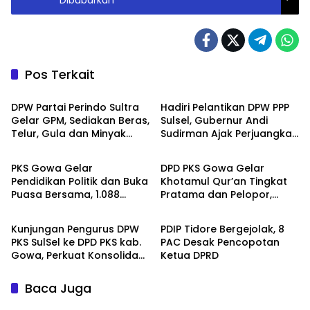
Dibubarkan
Pos Terkait
Politik
Berita
DPW Partai Perindo Sultra
Hadiri Pelantikan DPW PPP
Gelar GPM, Sediakan Beras,
Sulsel, Gubernur Andi
Telur, Gula dan Minyak
Sudirman Ajak Perjuangkan
Headline
Berita
Goreng untuk Masyarakat
Dukungan Pusat untuk
Pembangunan Daerah
PKS Gowa Gelar
DPD PKS Gowa Gelar
Pendidikan Politik dan Buka
Khotamul Qur’an Tingkat
Puasa Bersama, 1.088
Pratama dan Pelopor,
Berita
Berita
Paket Takjil Dibagikan ke
Perkuat Pembinaan
Masyarakat
Spiritual Kader
Kunjungan Pengurus DPW
PDIP Tidore Bergejolak, 8
PKS SulSel ke DPD PKS kab.
PAC Desak Pencopotan
Gowa, Perkuat Konsolidasi
Ketua DPRD
Struktur Melalui Seri Jaulah
Baca Juga