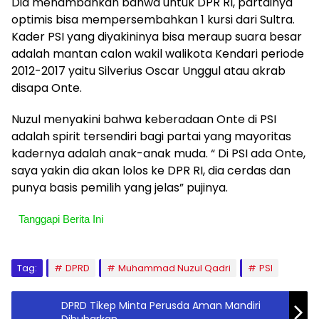
Dia menambahkan bahwa untuk DPR RI, partainya
optimis bisa mempersembahkan 1 kursi dari Sultra.
Kader PSI yang diyakininya bisa meraup suara besar
adalah mantan calon wakil walikota Kendari periode
2012-2017 yaitu Silverius Oscar Unggul atau akrab
disapa Onte.
Nuzul menyakini bahwa keberadaan Onte di PSI
adalah spirit tersendiri bagi partai yang mayoritas
kadernya adalah anak-anak muda. “ Di PSI ada Onte,
saya yakin dia akan lolos ke DPR RI, dia cerdas dan
punya basis pemilih yang jelas” pujinya.
Tanggapi Berita Ini
Tag:
DPRD
Muhammad Nuzul Qadri
PSI
DPRD Tikep Minta Perusda Aman Mandiri