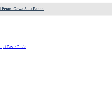
 Petani Gowa Saat Panen
upsi Pasar Cinde