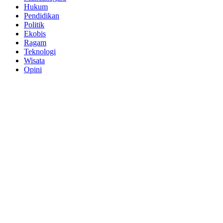
Hukum
Pendidikan
Politik
Ekobis
Ragam
Teknologi
Wisata
Opini