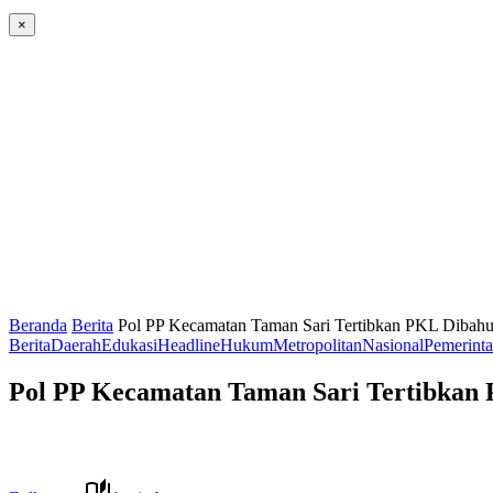
×
Beranda
Berita
Pol PP Kecamatan Taman Sari Tertibkan PKL Dibahu
Berita
Daerah
Edukasi
Headline
Hukum
Metropolitan
Nasional
Pemerint
Pol PP Kecamatan Taman Sari Tertibkan