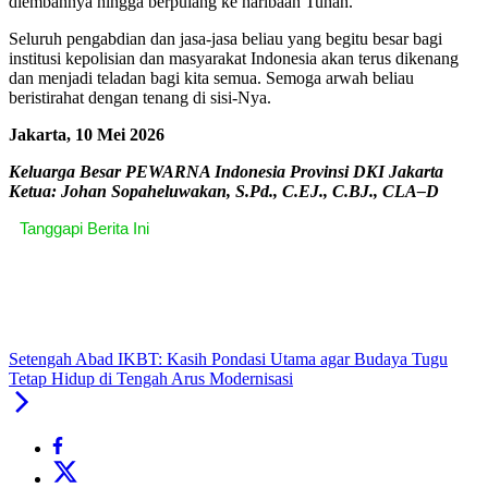
diembannya hingga berpulang ke haribaan Tuhan.
Seluruh pengabdian dan jasa-jasa beliau yang begitu besar bagi
institusi kepolisian dan masyarakat Indonesia akan terus dikenang
dan menjadi teladan bagi kita semua. Semoga arwah beliau
beristirahat dengan tenang di sisi-Nya.
Jakarta, 10 Mei 2026
Keluarga Besar PEWARNA Indonesia Provinsi DKI Jakarta
Ketua: Johan Sopaheluwakan, S.Pd., C.EJ., C.BJ., CLA–D
Tanggapi Berita Ini
Setengah Abad IKBT: Kasih Pondasi Utama agar Budaya Tugu
Tetap Hidup di Tengah Arus Modernisasi