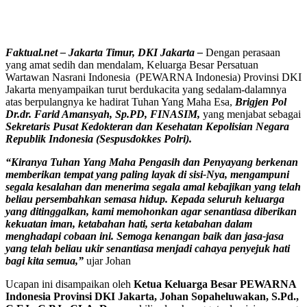
Faktual.net – Jakarta Timur, DKI Jakarta –
Dengan perasaan
yang amat sedih dan mendalam, Keluarga Besar Persatuan
Wartawan Nasrani Indonesia (PEWARNA Indonesia) Provinsi DKI
Jakarta menyampaikan turut berdukacita yang sedalam-dalamnya
atas berpulangnya ke hadirat Tuhan Yang Maha Esa,
Brigjen Pol
Dr.dr. Farid Amansyah, Sp.PD, FINASIM,
yang menjabat sebagai
Sekretaris Pusat Kedokteran dan Kesehatan Kepolisian Negara
Republik Indonesia (Sespusdokkes Polri).
“Kiranya Tuhan Yang Maha Pengasih dan Penyayang berkenan
memberikan tempat yang paling layak di sisi-Nya, mengampuni
segala kesalahan dan menerima segala amal kebajikan yang telah
beliau persembahkan semasa hidup. Kepada seluruh keluarga
yang ditinggalkan, kami memohonkan agar senantiasa diberikan
kekuatan iman, ketabahan hati, serta ketabahan dalam
menghadapi cobaan ini. Semoga kenangan baik dan jasa-jasa
yang telah beliau ukir senantiasa menjadi cahaya penyejuk hati
bagi kita semua,”
ujar Johan
Ucapan ini disampaikan oleh
Ketua Keluarga Besar PEWARNA
Indonesia Provinsi DKI Jakarta, Johan Sopaheluwakan, S.Pd.,