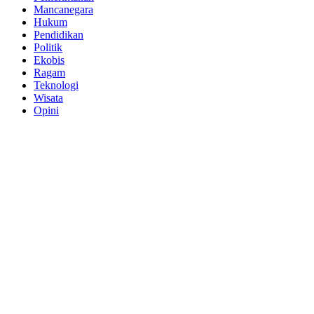
Mancanegara
Hukum
Pendidikan
Politik
Ekobis
Ragam
Teknologi
Wisata
Opini