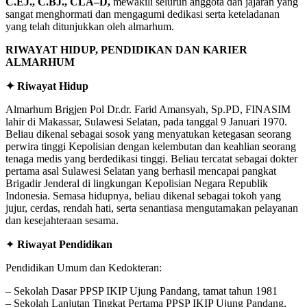
C.EJ., C.BJ., CLA–D,
mewakili seluruh anggota dan jajaran yang
sangat menghormati dan mengagumi dedikasi serta keteladanan
yang telah ditunjukkan oleh almarhum.
RIWAYAT HIDUP, PENDIDIKAN DAN KARIER
ALMARHUM
✦ Riwayat Hidup
Almarhum Brigjen Pol Dr.dr. Farid Amansyah, Sp.PD, FINASIM
lahir di Makassar, Sulawesi Selatan, pada tanggal 9 Januari 1970.
Beliau dikenal sebagai sosok yang menyatukan ketegasan seorang
perwira tinggi Kepolisian dengan kelembutan dan keahlian seorang
tenaga medis yang berdedikasi tinggi. Beliau tercatat sebagai dokter
pertama asal Sulawesi Selatan yang berhasil mencapai pangkat
Brigadir Jenderal di lingkungan Kepolisian Negara Republik
Indonesia. Semasa hidupnya, beliau dikenal sebagai tokoh yang
jujur, cerdas, rendah hati, serta senantiasa mengutamakan pelayanan
dan kesejahteraan sesama.
✦
Riwayat Pendidikan
Pendidikan Umum dan Kedokteran:
– Sekolah Dasar PPSP IKIP Ujung Pandang, tamat tahun 1981
– Sekolah Lanjutan Tingkat Pertama PPSP IKIP Ujung Pandang,