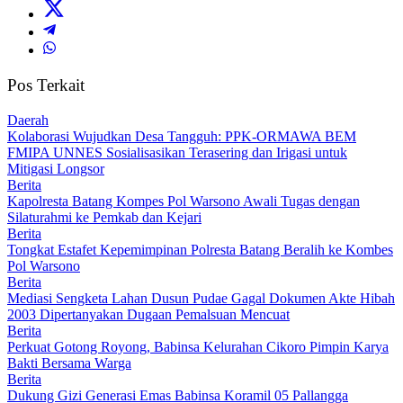
Pos Terkait
Daerah
Kolaborasi Wujudkan Desa Tangguh: PPK-ORMAWA BEM
FMIPA UNNES Sosialisasikan Terasering dan Irigasi untuk
Mitigasi Longsor
Berita
Kapolresta Batang Kompes Pol Warsono Awali Tugas dengan
Silaturahmi ke Pemkab dan Kejari
Berita
Tongkat Estafet Kepemimpinan Polresta Batang Beralih ke Kombes
Pol Warsono
Berita
Mediasi Sengketa Lahan Dusun Pudae Gagal Dokumen Akte Hibah
2003 Dipertanyakan Dugaan Pemalsuan Mencuat
Berita
Perkuat Gotong Royong, Babinsa Kelurahan Cikoro Pimpin Karya
Bakti Bersama Warga
Berita
Dukung Gizi Generasi Emas Babinsa Koramil 05 Pallangga