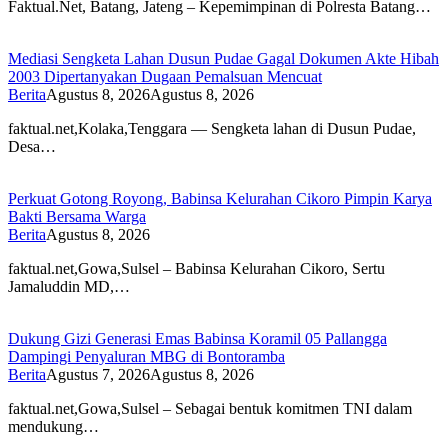
Faktual.Net, Batang, Jateng – Kepemimpinan di Polresta Batang…
Mediasi Sengketa Lahan Dusun Pudae Gagal Dokumen Akte Hibah
2003 Dipertanyakan Dugaan Pemalsuan Mencuat
Berita
Agustus 8, 2026
Agustus 8, 2026
faktual.net,Kolaka,Tenggara — Sengketa lahan di Dusun Pudae,
Desa…
Perkuat Gotong Royong, Babinsa Kelurahan Cikoro Pimpin Karya
Bakti Bersama Warga
Berita
Agustus 8, 2026
faktual.net,Gowa,Sulsel – Babinsa Kelurahan Cikoro, Sertu
Jamaluddin MD,…
Dukung Gizi Generasi Emas Babinsa Koramil 05 Pallangga
Dampingi Penyaluran MBG di Bontoramba
Berita
Agustus 7, 2026
Agustus 8, 2026
faktual.net,Gowa,Sulsel – Sebagai bentuk komitmen TNI dalam
mendukung…