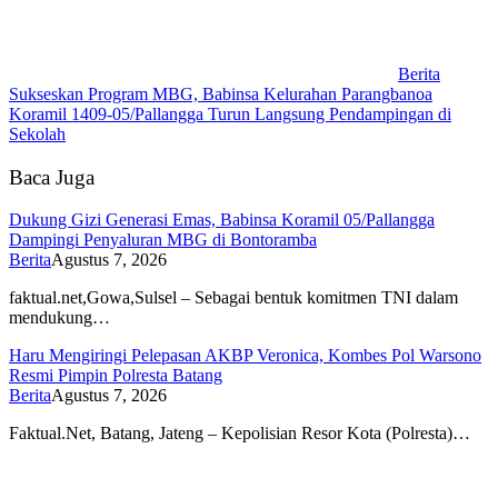
Berita
Sukseskan Program MBG, Babinsa Kelurahan Parangbanoa
Koramil 1409-05/Pallangga Turun Langsung Pendampingan di
Sekolah
Baca Juga
Dukung Gizi Generasi Emas, Babinsa Koramil 05/Pallangga
Dampingi Penyaluran MBG di Bontoramba
Berita
Agustus 7, 2026
faktual.net,Gowa,Sulsel – Sebagai bentuk komitmen TNI dalam
mendukung…
Haru Mengiringi Pelepasan AKBP Veronica, Kombes Pol Warsono
Resmi Pimpin Polresta Batang
Berita
Agustus 7, 2026
Faktual.Net, Batang, Jateng – Kepolisian Resor Kota (Polresta)…