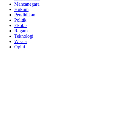
Mancanegara
Hukum
Pendidikan
Politik
Ekobis
Ragam
Teknologi
Wisata
Opini