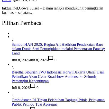
faktual.net,Gowa,Sulsel – Dalam rangka mendukung peningkatan
kualitas kesehatan…
Pilihan Pembaca
2
Sambut HAN 2026, Regina Art Hadirkan Pendekatan Baru
dalam Dunia Seni Pertunjukkan melalui Pementasan Fantasy
Land
Juli 8, 2026
Juli 8, 2026
0
3
Baretha Siburian FWJ Indonesia Korwil Jakarta Utara: Usai
Pelantikan Akan Gelar Roadshow Audiensi ke Seluruh
Pemangku Kepentingan
Juli 8, 2026
0
4
Ombudsman RI Tinjau Pelabuhan Tanjung Priok, Pelayanan
Publik Pelindo Tuai Apresiasi