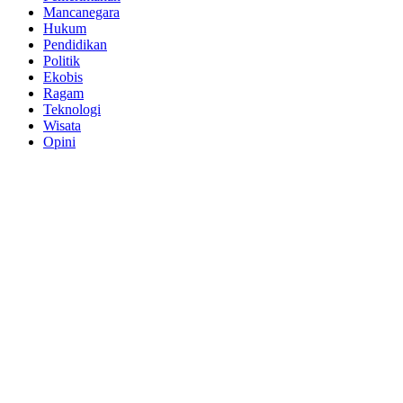
Mancanegara
Hukum
Pendidikan
Politik
Ekobis
Ragam
Teknologi
Wisata
Opini