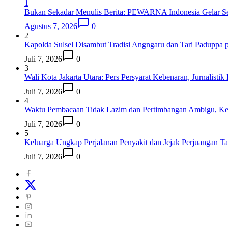
1
Bukan Sekadar Menulis Berita: PEWARNA Indonesia Gelar Sem
Agustus 7, 2026
0
2
Kapolda Sulsel Disambut Tradisi Angngaru dan Tari Paduppa 
Juli 7, 2026
0
3
Wali Kota Jakarta Utara: Pers Persyarat Kebenaran, Jurnalistik
Juli 7, 2026
0
4
Waktu Pembacaan Tidak Lazim dan Pertimbangan Ambigu, Kea
Juli 7, 2026
0
5
Keluarga Ungkap Perjalanan Penyakit dan Jejak Perjuangan Ta
Juli 7, 2026
0