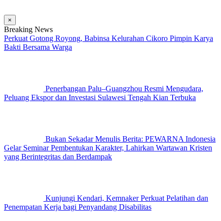
×
Breaking News
Perkuat Gotong Royong, Babinsa Kelurahan Cikoro Pimpin Karya
Bakti Bersama Warga
Penerbangan Palu–Guangzhou Resmi Mengudara,
Peluang Ekspor dan Investasi Sulawesi Tengah Kian Terbuka
Bukan Sekadar Menulis Berita: PEWARNA Indonesia
Gelar Seminar Pembentukan Karakter, Lahirkan Wartawan Kristen
yang Berintegritas dan Berdampak
Kunjungi Kendari, Kemnaker Perkuat Pelatihan dan
Penempatan Kerja bagi Penyandang Disabilitas