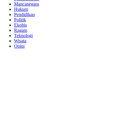
Mancanegara
Hukum
Pendidikan
Politik
Ekobis
Ragam
Teknologi
Wisata
Opini