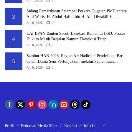
Juli 7, 2026
0
Sidang Pemeriksaan Setempat Perkara Gugatan PMH antara
3
Ahli Waris H. Abdul Halim bin H. Ali Diwakili H.
Makawi Versus PT Summarecon Agung, Tbk Digelar di
Juli 8, 2026
0
Kawasan Apartemen Sherwood
LAI BPAN Banten Soroti Eksekusi Rumah di BSD, Proses
4
Hukum Masih Berjalan Namun Ekesekusi Tetap
Dilaksanakan “Keadilan Tidak Boleh Berhenti Pada
Juli 8, 2026
0
Eksekusi, Tetapi Harus Menyentuh Substansi Perkara”
Sambut HAN 2026, Regina Art Hadirkan Pendekatan Baru
5
dalam Dunia Seni Pertunjukkan melalui Pementasan
Fantasy Land
Juli 8, 2026
0
Profil
Pedoman Media Siber
Redaksi
Info Iklan