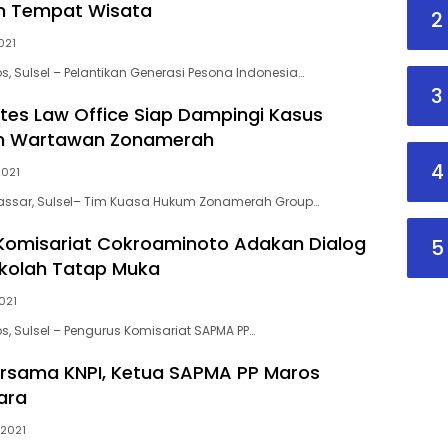
n Tempat Wisata
2
2021
os, Sulsel – Pelantikan Generasi Pesona Indonesia…
3
ates Law Office Siap Dampingi Kasus
n Wartawan Zonamerah
4
2021
kassar, Sulsel– Tim Kuasa Hukum Zonamerah Group…
Komisariat Cokroaminoto Adakan Dialog
5
kolah Tatap Muka
2021
os, Sulsel – Pengurus Komisariat SAPMA PP…
rsama KNPI, Ketua SAPMA PP Maros
ara
 2021