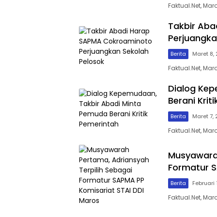
Faktual.Net, Ma
Takbir Ab
Perjuangka
Berita
Maret 8,
Faktual.Net, Ma
Dialog Kep
Berani Krit
Berita
Maret 7, 
Faktual.Net, Mar
Musyawarah
Formatur S
Berita
Februari 
Faktual.Net, Mar