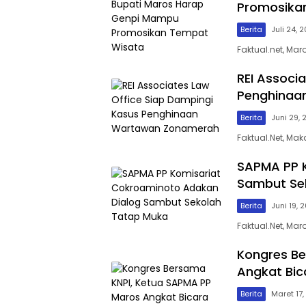
Promosika
Berita
Juli 24, 
Faktual.net, Mar
REI Associ
Penghinaa
Berita
Juni 29, 
Faktual.Net, Ma
SAPMA PP 
Sambut Se
Berita
Juni 19, 
Faktual.Net, Mar
Kongres Be
Angkat Bic
Berita
Maret 17,