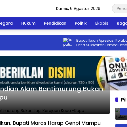
Kamis, 6 Agustus 2026
egara
Hukum
Pendidikan
Politik
Ekobis
Rag
Bupati Iksan Apresiasi Kolaborasi 
Desa Sukseskan Lomba Desa Bete
andian Alam Bantimurung Bukan
upu
Pi
tikan, Bupati Maros Harap Genpi Mampu