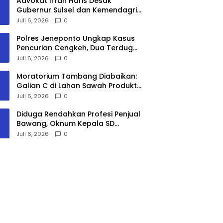
Advokat Irfan Haris Desak
Gubernur Sulsel dan Kemendagri
Pertimbangkan Penonaktifan
Juli 6, 2026
0
Bupati Gowa
Polres Jeneponto Ungkap Kasus
Pencurian Cengkeh, Dua Terduga
Pelaku Ditangkap
Juli 6, 2026
0
Moratorium Tambang Diabaikan:
Galian C di Lahan Sawah Produktif
Sukanagara Diduga Ilegal, Warga
Juli 6, 2026
0
Desak Segera Disegel
Diduga Rendahkan Profesi Penjual
Bawang, Oknum Kepala SD
Mangasa Terancam Dilaporkan
Juli 6, 2026
0
ke Inspektorat dan Dinas
Pendidikan