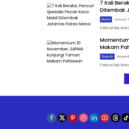
7 Kali Bera
Ditembak J
Berita
Januari 7
Faktual.Net, Ma
Momentum 
Makam Pa
Daerah
Novemb
Faktual.Net, Ma