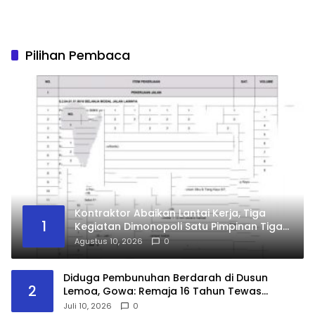
Pilihan Pembaca
Kontraktor Abaikan Lantai Kerja, Tiga
1
Kegiatan Dimonopoli Satu Pimpinan Tiga
Perusahaan, Kasudin PUPR Jakut Siap-
Agustus 10, 2026
0
Siap Diperiksa APH
Diduga Pembunuhan Berdarah di Dusun
2
Lemoa, Gowa: Remaja 16 Tahun Tewas
dengan Dua Luka, Pelaku Masih Diburu Polisi
Juli 10, 2026
0