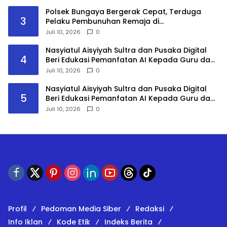
Polsek Bungaya Bergerak Cepat, Terduga
3
Pelaku Pembunuhan Remaja di
Bontolempangan Diamankan Kurang dari 24
Juli 10, 2026
0
Jam
Nasyiatul Aisyiyah Sultra dan Pusaka Digital
4
Beri Edukasi Pemanfatan AI Kepada Guru dan
Mahasiswa PPG
Juli 10, 2026
0
Nasyiatul Aisyiyah Sultra dan Pusaka Digital
5
Beri Edukasi Pemanfatan AI Kepada Guru dan
Mahasiswa PPG
Juli 10, 2026
0
Profil
Pedoman Media Siber
Redaksi
Info Iklan
Kode Etik
Indeks Berita