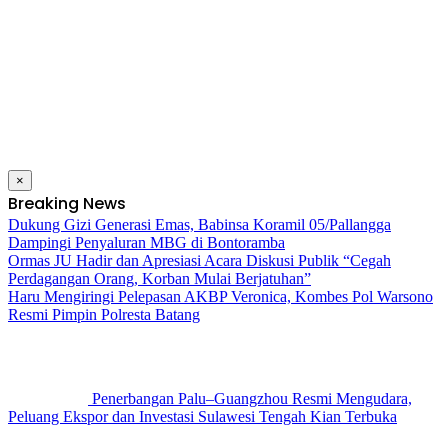
×
Breaking News
Dukung Gizi Generasi Emas, Babinsa Koramil 05/Pallangga
Dampingi Penyaluran MBG di Bontoramba
Ormas JU Hadir dan Apresiasi Acara Diskusi Publik “Cegah
Perdagangan Orang, Korban Mulai Berjatuhan”
Haru Mengiringi Pelepasan AKBP Veronica, Kombes Pol Warsono
Resmi Pimpin Polresta Batang
Penerbangan Palu–Guangzhou Resmi Mengudara,
Peluang Ekspor dan Investasi Sulawesi Tengah Kian Terbuka