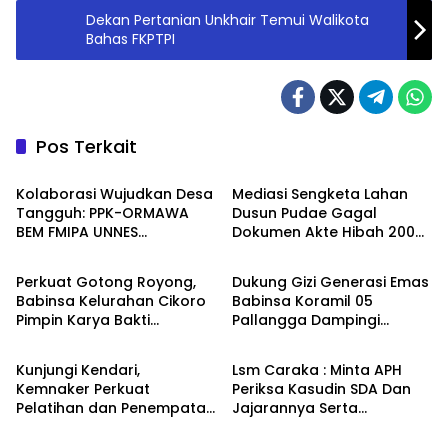
Dekan Pertanian Unkhair Temui Walikota
Bahas FKPTPI
Pos Terkait
Daerah
Berita
Kolaborasi Wujudkan Desa
Mediasi Sengketa Lahan
Tangguh: PPK-ORMAWA
Dusun Pudae Gagal
BEM FMIPA UNNES
Dokumen Akte Hibah 2003
Berita
Berita
Sosialisasikan Terasering
Dipertanyakan Dugaan
dan Irigasi untuk Mitigasi
Pemalsuan Mencuat
Perkuat Gotong Royong,
Dukung Gizi Generasi Emas
Longsor
Babinsa Kelurahan Cikoro
Babinsa Koramil 05
Pimpin Karya Bakti
Pallangga Dampingi
Pemerintahan
Berita
Bersama Warga
Penyaluran MBG di
Bontoramba
Kunjungi Kendari,
Lsm Caraka : Minta APH
Kemnaker Perkuat
Periksa Kasudin SDA Dan
Pelatihan dan Penempatan
Jajarannya Serta
Kerja bagi Penyandang
Kontraktor Pelaksana
Disabilitas
Proyek Tahun 2026