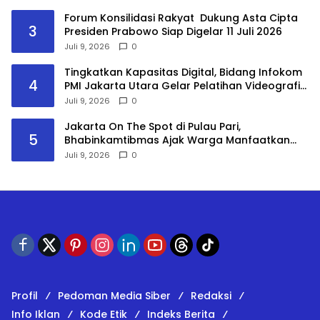
Forum Konsilidasi Rakyat Dukung Asta Cipta
3
Presiden Prabowo Siap Digelar 11 Juli 2026
Juli 9, 2026
0
Tingkatkan Kapasitas Digital, Bidang Infokom
4
PMI Jakarta Utara Gelar Pelatihan Videografi
Hybrid
Juli 9, 2026
0
Jakarta On The Spot di Pulau Pari,
5
Bhabinkamtibmas Ajak Warga Manfaatkan
Layanan Polri 110
Juli 9, 2026
0
Profil
Pedoman Media Siber
Redaksi
Info Iklan
Kode Etik
Indeks Berita