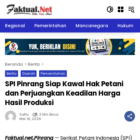
Langsung
ke
konten
Regional
Pemerintahan
Mancanegara
Hukum
Beranda
Berita
Berita
Daerah
Pemerintahan
SPI Pinrang Siap Kawal Hak Petani
dan Perjuangkan Keadilan Harga
Hasil Produksi
Sattu
3 Min Baca
Mei 16, 2026
Faktual.net,Pinrang
— Serikat Petani Indonesia (SPI)