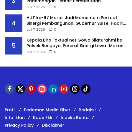
3
Pademangan Terkait Pemberitaan
Juli 7, 2026
0
HUT ke-67 Maros Jadi Momentum Perkuat
4
Sinergi Pembangunan, Gubernur Sulsel Hadiri
Paripurna DPRD
Juli 7, 2026
0
Kepala Biro Faktual.net Gowa Silaturahmi ke
5
Polsek Bungaya, Pererat Sinergi Lewat Makan
Bersama Personel
Juli 7, 2026
0
Profil
Pedoman Media Siber
Redaksi
Info Iklan
Kode Etik
Indeks Berita
Privacy Policy
Disclaimer