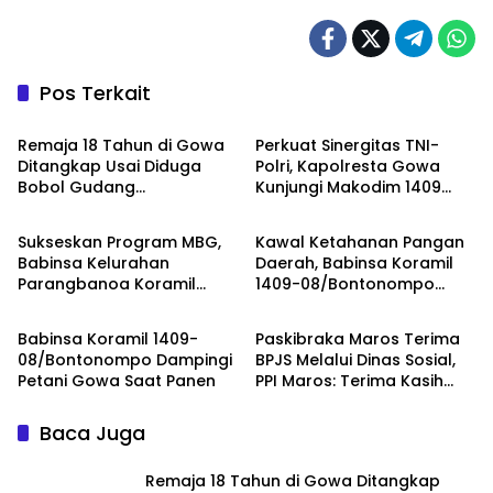
Pos Terkait
Berita
Berita
Remaja 18 Tahun di Gowa
Perkuat Sinergitas TNI-
Ditangkap Usai Diduga
Polri, Kapolresta Gowa
Bobol Gudang
Kunjungi Makodim 1409
Berita
Berita
Pertukangan, Kerugian
Gowa
Korban Capai Rp 6 Juta
Sukseskan Program MBG,
Kawal Ketahanan Pangan
Babinsa Kelurahan
Daerah, Babinsa Koramil
Parangbanoa Koramil
1409-08/Bontonompo
Berita
Daerah
1409-05/Pallangga Turun
Dampingi Petani Gowa
Langsung Pendampingan
Saat Panen
Babinsa Koramil 1409-
Paskibraka Maros Terima
di Sekolah
08/Bontonompo Dampingi
BPJS Melalui Dinas Sosial,
Petani Gowa Saat Panen
PPI Maros: Terima Kasih
Pak Bupati
Baca Juga
Remaja 18 Tahun di Gowa Ditangkap