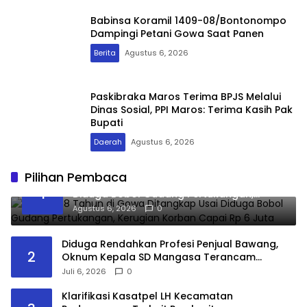
Babinsa Koramil 1409-08/Bontonompo
Dampingi Petani Gowa Saat Panen
Berita
Agustus 6, 2026
Paskibraka Maros Terima BPJS Melalui
Dinas Sosial, PPI Maros: Terima Kasih Pak
Bupati
Daerah
Agustus 6, 2026
Pilihan Pembaca
Remaja 18 Tahun di Gowa Ditangkap Usai
1
Diduga Bobol Gudang Pertukangan,
Kerugian Korban Capai Rp 6 Juta
Agustus 6, 2026
0
Diduga Rendahkan Profesi Penjual Bawang,
2
Oknum Kepala SD Mangasa Terancam
Dilaporkan ke Inspektorat dan Dinas
Juli 6, 2026
0
Pendidikan
Klarifikasi Kasatpel LH Kecamatan