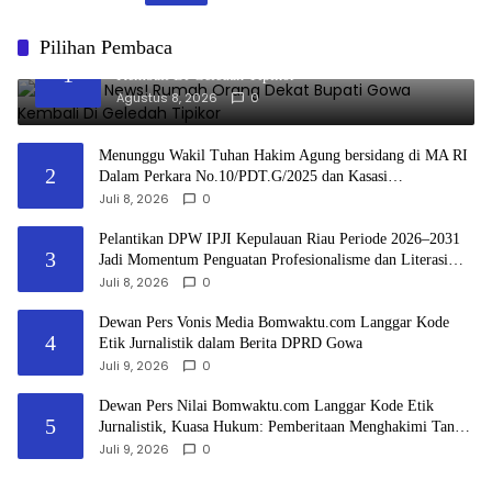
Pilihan Pembaca
Breaking News! Rumah Orang Dekat Bupati Gowa
1
Kembali Di Geledah Tipikor
Agustus 8, 2026
0
Menunggu Wakil Tuhan Hakim Agung bersidang di MA RI
2
Dalam Perkara No.10/PDT.G/2025 dan Kasasi
No.3297/K/PDT/2026
Juli 8, 2026
0
Pelantikan DPW IPJI Kepulauan Riau Periode 2026–2031
3
Jadi Momentum Penguatan Profesionalisme dan Literasi
Bangsa
Juli 8, 2026
0
Dewan Pers Vonis Media Bomwaktu.com Langgar Kode
4
Etik Jurnalistik dalam Berita DPRD Gowa
Juli 9, 2026
0
Dewan Pers Nilai Bomwaktu.com Langgar Kode Etik
5
Jurnalistik, Kuasa Hukum: Pemberitaan Menghakimi Tanpa
Verifikasi Tak Dilindungi Etika Pers
Juli 9, 2026
0