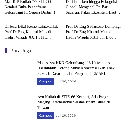
Mau KIP Kuliah ??? STIE 66
Dari Bunaken hingga Rekognisi
Kendari Buka Pendaftaran
Global: Mengenal Dr. Baru
Gelombang II, Segera Daftar !!!
Sadarun, Pakar Ekosistem Laut
Kampus
Kampus
Calon Rektor UHO 2026–2030
Dirjend Dikti Kemensaintekdikti,
Prof Dr Eng Sudarsono Dampingi
Prof Dr Eng Khairul Munadi
Prof Dr Eng Khairul Munadi
Hadiri Wisuda XXII STIE
Hadiri Wisuda XXII STIE 66
Kendari, Ajak Alumni Terus
Kendari
Belajar
Baca Juga
Mahasiswa KKN Gelombang 116 Universitas
Hasanuddin Dorong Minat Konsumsi Ikan Anak
Sekolah Dasar melalui Program GEMARI
Kampus
Juli 30, 2026
Ayo Kuliah di STIE 66 Kendari, Ada Program
Magang Internasional Selama Enam Bulan di
Taiwan
Kampus
Juli 28, 2026