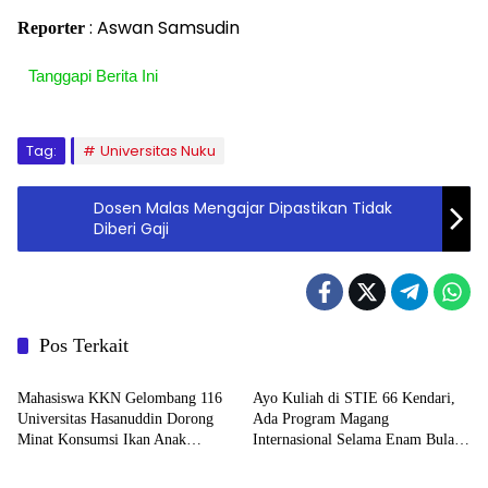
: Aswan Samsudin
Reporter
Tanggapi Berita Ini
Tag:
Universitas Nuku
Dosen Malas Mengajar Dipastikan Tidak
Diberi Gaji
Pos Terkait
Kampus
Kampus
Mahasiswa KKN Gelombang 116
Ayo Kuliah di STIE 66 Kendari,
Universitas Hasanuddin Dorong
Ada Program Magang
Minat Konsumsi Ikan Anak
Internasional Selama Enam Bulan
Kampus
Kampus
Sekolah Dasar melalui Program
di Taiwan
GEMARI