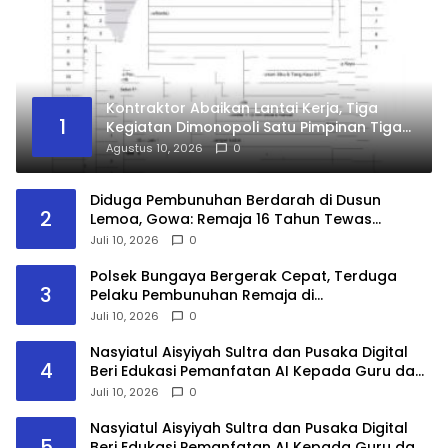
Kontraktor Abaikan Lantai Kerja, Tiga
1
Kegiatan Dimonopoli Satu Pimpinan Tiga
Perusahaan, Kasudin PUPR Jakut Siap-
Agustus 10, 2026
0
Siap Diperiksa APH
Diduga Pembunuhan Berdarah di Dusun
2
Lemoa, Gowa: Remaja 16 Tahun Tewas
dengan Dua Luka, Pelaku Masih Diburu Polisi
Juli 10, 2026
0
Polsek Bungaya Bergerak Cepat, Terduga
3
Pelaku Pembunuhan Remaja di
Bontolempangan Diamankan Kurang dari 24
Juli 10, 2026
0
Jam
Nasyiatul Aisyiyah Sultra dan Pusaka Digital
4
Beri Edukasi Pemanfatan AI Kepada Guru dan
Mahasiswa PPG
Juli 10, 2026
0
Nasyiatul Aisyiyah Sultra dan Pusaka Digital
5
Beri Edukasi Pemanfatan AI Kepada Guru dan