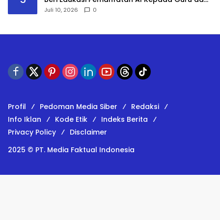
Mahasiswa PPG
Juli 10, 2026
0
Profil
Pedoman Media Siber
Redaksi
Info Iklan
Kode Etik
Indeks Berita
Privacy Policy
Disclaimer
2025 © PT. Media Faktual Indonesia