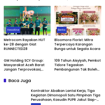
Tiga Perusahaan, Kasudin
Budaya dan Musyawarah
PUPR Jakut Siap-Siap
Diperiksa APH
Headline
Berita
Metrocom Rayakan HUT
Bloomora Florist: Mitra
ke-28 dengan Giat
Terpercaya Karangan
RUNNECTED28
Bunga untuk Segala Acara
Headline
Headline
GM Holding SCY Group:
109 Tahun Aisyiyah, Pemkot
Masyarakat Aceh Barat
Tidore Tegaskan
Jangan Terprovokasi,
Pembangunan Tak Boleh
Biarkan Hukum yang
Berjalan Sendiri
Bekerja
Baca Juga
Kontraktor Abaikan Lantai Kerja, Tiga
Kegiatan Dimonopoli Satu Pimpinan Tiga
Perusahaan, Kasudin PUPR Jakut Siap-
Siap Diperiksa APH