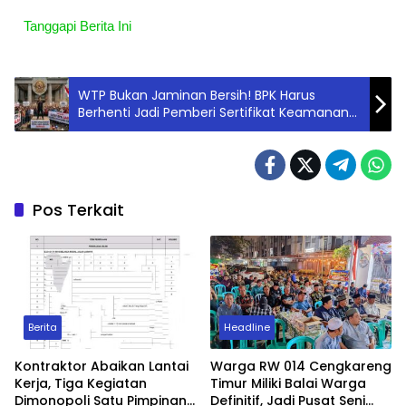
Tanggapi Berita Ini
WTP Bukan Jaminan Bersih! BPK Harus
Berhenti Jadi Pemberi Sertifikat Keamanan
Bagi Koruptor
Pos Terkait
Berita
Headline
Kontraktor Abaikan Lantai
Warga RW 014 Cengkareng
Kerja, Tiga Kegiatan
Timur Miliki Balai Warga
Dimonopoli Satu Pimpinan
Definitif, Jadi Pusat Seni