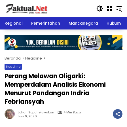
Langsung
ke
konten
Regional
Pemerintahan
Mancanegara
Hukum
Beranda
Headline
Headline
Perang Melawan Oligarki:
Memperdalam Analisis Ekonomi
Menurut Pandangan Indria
Febriansyah
Johan Sopaheluwakan
4 Min Baca
Juni 9, 2026