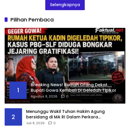
Selengkapnya
Pilihan Pembaca
Breaking News! Rumah Orang Dekat
1
Bupati Gowa Kembali Di Geledah Tipikor
Agustus 8, 2026
0
Menunggu Wakil Tuhan Hakim Agung
2
bersidang di MA RI Dalam Perkara
No.10/PDT.G/2025 dan Kasasi
Juli 8, 2026
0
No.3297/K/PDT/2026