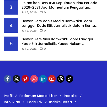
Pelantikan DPW IPJI Kepulauan Riau Periode
3
2026–2031 Jadi Momentum Penguatan
Profesionalisme dan Literasi Bangsa
Juli 8, 2026
0
Dewan Pers Vonis Media Bomwaktu.com
4
Langgar Kode Etik Jurnalistik dalam Berita
DPRD Gowa
Juli 9, 2026
0
Dewan Pers Nilai Bomwaktu.com Langgar
5
Kode Etik Jurnalistik, Kuasa Hukum:
Pemberitaan Menghakimi Tanpa Verifikasi Tak
Juli 9, 2026
0
Dilindungi Etika Pers
Profil
Pedoman Media Siber
Redaksi
Info Iklan
Kode Etik
Indeks Berita