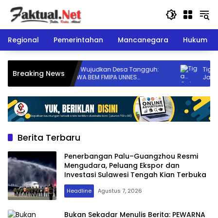
Langsung
ke
konten
Regional
Pemerintahan
Mancanegara
Hukum
Kolaborasi Wujudkan Desa Tangguh:
Tiga Calo
Breaking News
PPK-ORMAWA BEM FMIPA UNNES
Jadi Korb
Sosialisasikan Terasering dan Irigasi
Taiwan
untuk Mitigasi Longsor
Berita Terbaru
Penerbangan Palu–Guangzhou Resmi
Mengudara, Peluang Ekspor dan
Investasi Sulawesi Tengah Kian Terbuka
Headline
Agustus 7, 2026
Bukan Sekadar Menulis Berita: PEWARNA