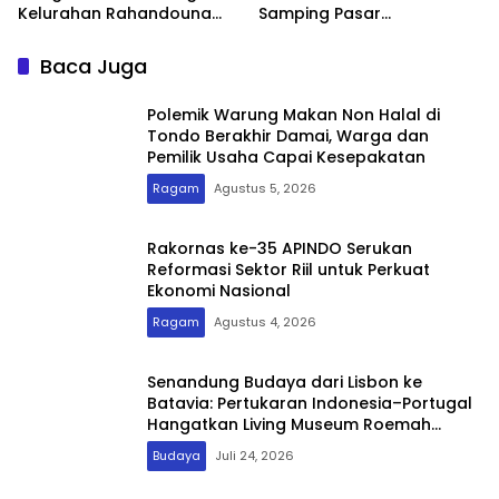
Kelurahan Rahandouna
Samping Pasar
Curhat ke Irmawati Wakil
Andounohu, Warga
Ketua DPRD Kota Kendari
Keluhkan Parkir Semrawut
Baca Juga
di Bahu Jalan
Polemik Warung Makan Non Halal di
Tondo Berakhir Damai, Warga dan
Pemilik Usaha Capai Kesepakatan
Ragam
Agustus 5, 2026
Rakornas ke-35 APINDO Serukan
Reformasi Sektor Riil untuk Perkuat
Ekonomi Nasional
Ragam
Agustus 4, 2026
Senandung Budaya dari Lisbon ke
Batavia: Pertukaran Indonesia–Portugal
Hangatkan Living Museum Roemah
Toegoe
Budaya
Juli 24, 2026