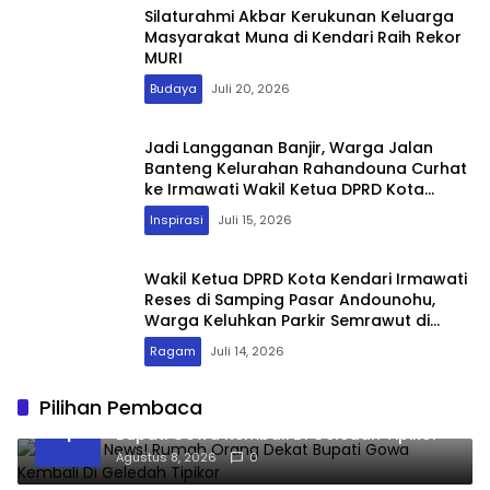
Silaturahmi Akbar Kerukunan Keluarga
Masyarakat Muna di Kendari Raih Rekor
MURI
Budaya
Juli 20, 2026
Jadi Langganan Banjir, Warga Jalan
Banteng Kelurahan Rahandouna Curhat
ke Irmawati Wakil Ketua DPRD Kota
Kendari
Inspirasi
Juli 15, 2026
Wakil Ketua DPRD Kota Kendari Irmawati
Reses di Samping Pasar Andounohu,
Warga Keluhkan Parkir Semrawut di
Bahu Jalan
Ragam
Juli 14, 2026
Pilihan Pembaca
Breaking News! Rumah Orang Dekat
1
Bupati Gowa Kembali Di Geledah Tipikor
Agustus 8, 2026
0