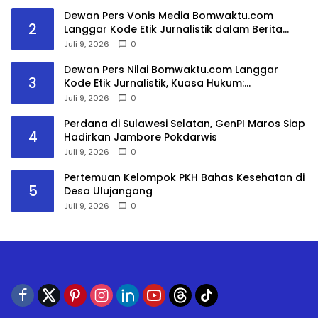
Dewan Pers Vonis Media Bomwaktu.com
2
Langgar Kode Etik Jurnalistik dalam Berita
DPRD Gowa
Juli 9, 2026
0
Dewan Pers Nilai Bomwaktu.com Langgar
3
Kode Etik Jurnalistik, Kuasa Hukum:
Pemberitaan Menghakimi Tanpa Verifikasi Tak
Juli 9, 2026
0
Dilindungi Etika Pers
Perdana di Sulawesi Selatan, GenPI Maros Siap
4
Hadirkan Jambore Pokdarwis
Juli 9, 2026
0
Pertemuan Kelompok PKH Bahas Kesehatan di
5
Desa Ulujangang
Juli 9, 2026
0