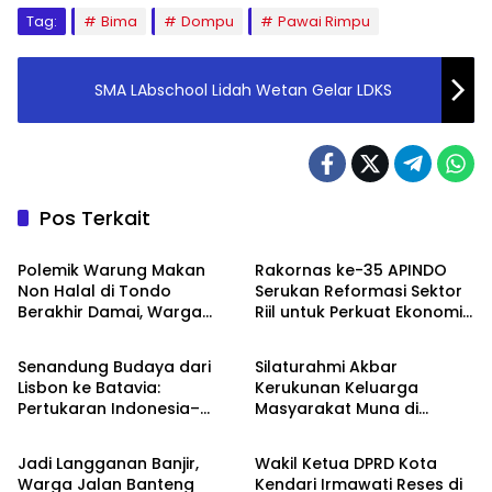
Tag:
Bima
Dompu
Pawai Rimpu
SMA LAbschool Lidah Wetan Gelar LDKS
Pos Terkait
Ragam
Ragam
Polemik Warung Makan
Rakornas ke-35 APINDO
Non Halal di Tondo
Serukan Reformasi Sektor
Berakhir Damai, Warga
Riil untuk Perkuat Ekonomi
Budaya
Budaya
dan Pemilik Usaha Capai
Nasional
Kesepakatan
Senandung Budaya dari
Silaturahmi Akbar
Lisbon ke Batavia:
Kerukunan Keluarga
Pertukaran Indonesia–
Masyarakat Muna di
Inspirasi
Ragam
Portugal Hangatkan Living
Kendari Raih Rekor MURI
Museum Roemah Toegoe
Jadi Langganan Banjir,
Wakil Ketua DPRD Kota
Warga Jalan Banteng
Kendari Irmawati Reses di