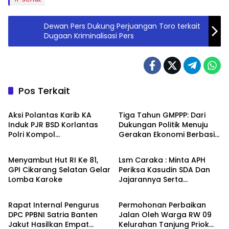
Dewan Pers Dukung Perjuangan Toro terkait
Dugaan Kriminalisasi Pers
Pos Terkait
Berita
Berita
Aksi Polantas Karib KA
Tiga Tahun GMPPP: Dari
Induk PJR BSD Korlantas
Dukungan Politik Menuju
Polri Kompol
Gerakan Ekonomi Berbasis
Berita
Berita
Darmawati.SE.MM.MH
Desa
bersama Personilnya
Menyambut Hut RI Ke 81,
Lsm Caraka : Minta APH
Membagikan Bendera
GPI Cikarang Selatan Gelar
Periksa Kasudin SDA Dan
Merah Putih Berserta
Lomba Karoke
Jajarannya Serta
Tiangnya
Berita
Berita
Kontraktor Pelaksana
Proyek Tahun 2026
Rapat Internal Pengurus
Permohonan Perbaikan
DPC PPBNI Satria Banten
Jalan Oleh Warga RW 09
Jakut Hasilkan Empat
Kelurahan Tanjung Priok