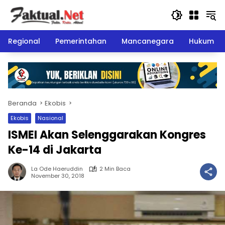
Langsung
ke
konten
Regional
Pemerintahan
Mancanegara
Hukum
Beranda
Ekobis
Ekobis
Nasional
ISMEI Akan Selenggarakan Kongres
Ke-14 di Jakarta
La Ode Haeruddin
2 Min Baca
November 30, 2018