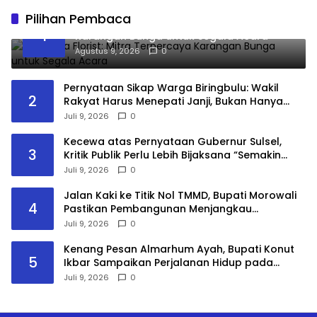
Pilihan Pembaca
Bloomora Florist: Mitra Terpercaya
1
Karangan Bunga untuk Segala Acara
Agustus 9, 2026
0
Pernyataan Sikap Warga Biringbulu: Wakil
2
Rakyat Harus Menepati Janji, Bukan Hanya
Datang Saat Membutuhkan Suara
Juli 9, 2026
0
Kecewa atas Pernyataan Gubernur Sulsel,
3
Kritik Publik Perlu Lebih Bijaksana “Semakin
tanam Pisang, semakin saya tidak Kerjai”
Juli 9, 2026
0
Jalan Kaki ke Titik Nol TMMD, Bupati Morowali
4
Pastikan Pembangunan Menjangkau
Kepulauan
Juli 9, 2026
0
Kenang Pesan Almarhum Ayah, Bupati Konut
5
Ikbar Sampaikan Perjalanan Hidup pada
Sidang Promosi Doktor
Juli 9, 2026
0