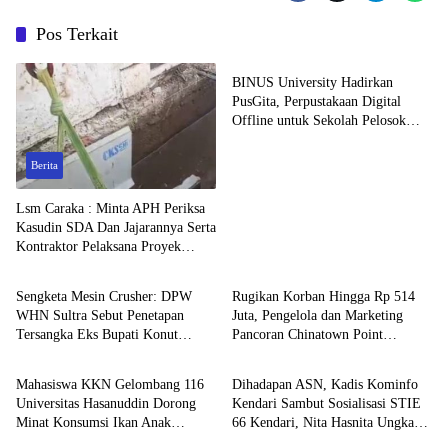
Pos Terkait
Pendidikan
BINUS University Hadirkan
PusGita, Perpustakaan Digital
Offline untuk Sekolah Pelosok
Sulawesi Selatan
Berita
Lsm Caraka : Minta APH Periksa
Kasudin SDA Dan Jajarannya Serta
Kontraktor Pelaksana Proyek
Hukum
Berita
Tahun 2026
Sengketa Mesin Crusher: DPW
Rugikan Korban Hingga Rp 514
WHN Sultra Sebut Penetapan
Juta, Pengelola dan Marketing
Tersangka Eks Bupati Konut
Pancoran Chinatown Point
Kampus
Pendidikan
Prematur dan Cacat Hukum
Dilaporkan Tindak Pidana
Penipuan dan Penggelapan Terkait
Mahasiswa KKN Gelombang 116
Dihadapan ASN, Kadis Kominfo
Sewa-Menyewa Toko
Universitas Hasanuddin Dorong
Kendari Sambut Sosialisasi STIE
Minat Konsumsi Ikan Anak
66 Kendari, Nita Hasnita Ungkap
Sekolah Dasar melalui Program
MoU Pemkot dan Kampus Tentang