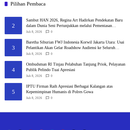
Pilihan Pembaca
Sambut HAN 2026, Regina Art Hadirkan Pendekatan Baru
2
dalam Dunia Seni Pertunjukkan melalui Pementasan
Fantasy Land
Juli 8, 2026
0
Baretha Siburian FWJ Indonesia Korwil Jakarta Utara: Usai
3
Pelantikan Akan Gelar Roadshow Audiensi ke Seluruh
Pemangku Kepentingan
Juli 8, 2026
0
Ombudsman RI Tinjau Pelabuhan Tanjung Priok, Pelayanan
4
Publik Pelindo Tuai Apresiasi
Juli 8, 2026
0
IPTU Firman Raih Apresiasi Berbagai Kalangan atas
5
Kepemimpinan Humanis di Polres Gowa
Juli 8, 2026
0