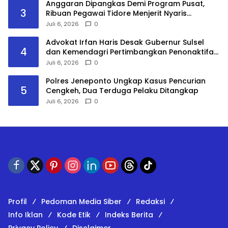
​Anggaran Dipangkas Demi Program Pusat,
3
Ribuan Pegawai Tidore Menjerit Nyaris
Nganggur
Juli 6, 2026
0
Advokat Irfan Haris Desak Gubernur Sulsel
4
dan Kemendagri Pertimbangkan Penonaktifan
Bupati Gowa
Juli 6, 2026
0
Polres Jeneponto Ungkap Kasus Pencurian
5
Cengkeh, Dua Terduga Pelaku Ditangkap
Juli 6, 2026
0
Profil
Pedoman Media Siber
Redaksi
Info Iklan
Kode Etik
Indeks Berita
Privacy Policy
Disclaimer