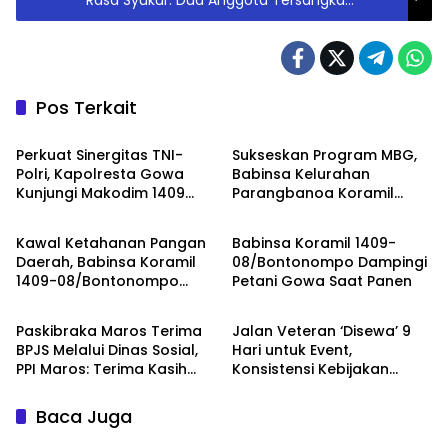
Peristiwa Kalibata Divonis Ringan dan
Dibebaskan
Pos Terkait
Berita
Berita
Perkuat Sinergitas TNI-
Sukseskan Program MBG,
Polri, Kapolresta Gowa
Babinsa Kelurahan
Kunjungi Makodim 1409
Parangbanoa Koramil
Berita
Berita
Gowa
1409-05/Pallangga Turun
Langsung Pendampingan
Kawal Ketahanan Pangan
Babinsa Koramil 1409-
di Sekolah
Daerah, Babinsa Koramil
08/Bontonompo Dampingi
1409-08/Bontonompo
Petani Gowa Saat Panen
Daerah
Berita
Dampingi Petani Gowa
Saat Panen
Paskibraka Maros Terima
Jalan Veteran ‘Disewa’ 9
BPJS Melalui Dinas Sosial,
Hari untuk Event,
PPI Maros: Terima Kasih
Konsistensi Kebijakan
Pak Bupati
Pemkab Batang
Dipertanyakan
Baca Juga