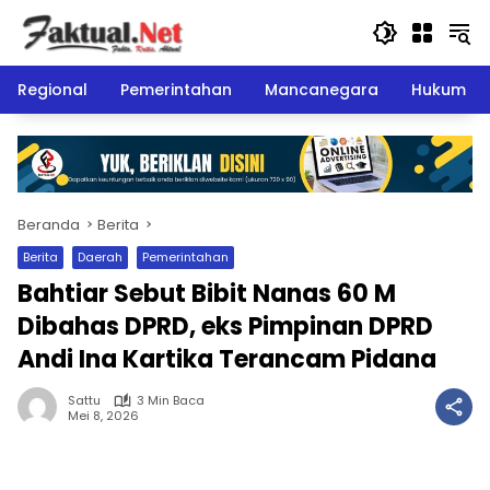
Langsung
ke
konten
Regional
Pemerintahan
Mancanegara
Hukum
Beranda
Berita
Berita
Daerah
Pemerintahan
Bahtiar Sebut Bibit Nanas 60 M
Dibahas DPRD, eks Pimpinan DPRD
Andi Ina Kartika Terancam Pidana ‎ ‎ ‎
Sattu
3 Min Baca
Mei 8, 2026