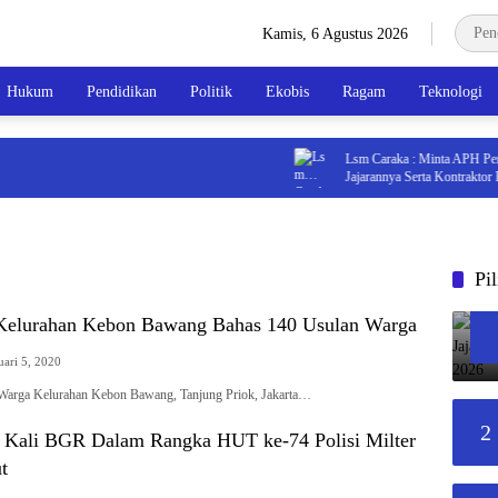
Kamis, 6 Agustus 2026
Hukum
Pendidikan
Politik
Ekobis
Ragam
Teknologi
Lsm Caraka : Minta APH Periks
Jajarannya Serta Kontraktor Pela
2026
Pi
Kelurahan Kebon Bawang Bahas 140 Usulan Warga
uari 5, 2020
a-Warga Kelurahan Kebon Bawang, Tanjung Priok, Jakarta…
2
h Kali BGR Dalam Rangka HUT ke-74 Polisi Milter
t