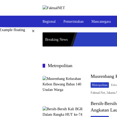
Langsung
ke
konten
Regional
Pemerintahan
Mancanegara
×
Breaking News
Metropolitan
Musrenbang 
Metropolitan
Febr
Faktual.Net, Jakart
Bersih-Bersi
Angkatan Lau