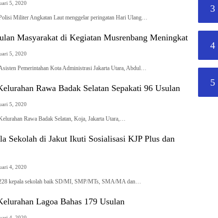
uari 5, 2020
3
-Polisi Militer Angkatan Laut menggelar peringatan Hari Ulang…
Usulan Masyarakat di Kegiatan Musrenbang Meningkat
4
uari 5, 2020
-Asisten Pemerintahan Kota Administrasi Jakarta Utara, Abdul…
5
elurahan Rawa Badak Selatan Sepakati 96 Usulan
uari 5, 2020
-Kelurahan Rawa Badak Selatan, Koja, Jakarta Utara,…
a Sekolah di Jakut Ikuti Sosialisasi KJP Plus dan
uari 4, 2020
ta-228 kepala sekolah baik SD/MI, SMP/MTs, SMA/MA dan…
elurahan Lagoa Bahas 179 Usulan
uari 4, 2020