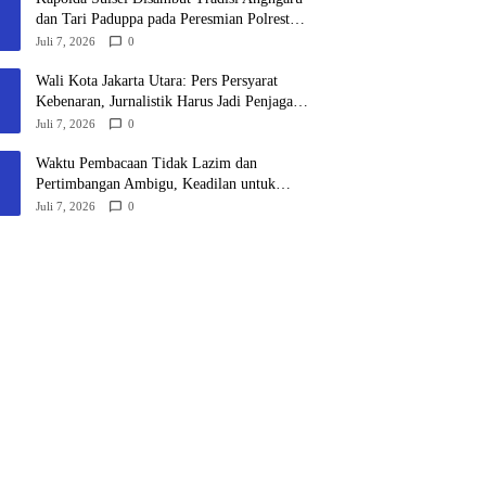
dan Tari Paduppa pada Peresmian Polresta
Gowa
Juli 7, 2026
0
Wali Kota Jakarta Utara: Pers Persyarat
Kebenaran, Jurnalistik Harus Jadi Penjaga
Demokrasi di Era Digital
Juli 7, 2026
0
Waktu Pembacaan Tidak Lazim dan
Pertimbangan Ambigu, Keadilan untuk
Masyarakat Adat Tetap Diperjuangkan
Juli 7, 2026
0