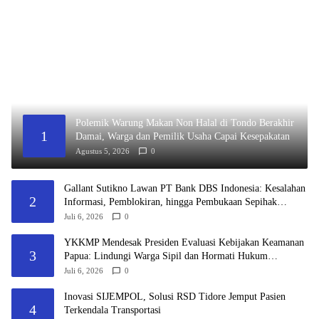
Polemik Warung Makan Non Halal di Tondo Berakhir
1
Damai, Warga dan Pemilik Usaha Capai Kesepakatan
Agustus 5, 2026
0
Gallant Sutikno Lawan PT Bank DBS Indonesia: Kesalahan
2
Informasi, Pemblokiran, hingga Pembukaan Sepihak
Berujung Sengketa Hukum
Juli 6, 2026
0
YKKMP Mendesak Presiden Evaluasi Kebijakan Keamanan
3
Papua: Lindungi Warga Sipil dan Hormati Hukum
Humaniter
Juli 6, 2026
0
Inovasi SIJEMPOL, Solusi RSD Tidore Jemput Pasien
4
Terkendala Transportasi