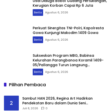
Usai Diduga Bobol Gudang Pertukangan,
Kerugian Korban Capai Rp 6 Juta
Berita
Agustus 6, 2026
Perkuat Sinergitas TNI-Polri, Kapolresta
Gowa Kunjungi Makodim 1409 Gowa
Berita
Agustus 6, 2026
Sukseskan Program MBG, Babinsa
Kelurahan Parangbanoa Koramil 1409-
05/Pallangga Turun Langsung
Pendampingan di Sekolah
Berita
Agustus 6, 2026
Pilihan Pembaca
Sambut HAN 2026, Regina Art Hadirkan
2
Pendekatan Baru dalam Dunia Seni
Pertunjukkan melalui Pementasan Fantasy
Juli 8, 2026
0