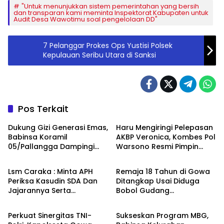
"Untuk menunjukkan sistem pemerintahan yang bersih
dan transparan kami meminta Inspektorat Kabupaten untuk
Audit Desa Wawotimu soal pengelolaan DD"
7 Pelanggar Prokes Ops Yustisi Polsek
Kepulauan Seribu Utara di Sanksi
Pos Terkait
Dukung Gizi Generasi Emas,
Haru Mengiringi Pelepasan
Babinsa Koramil
AKBP Veronica, Kombes Pol
05/Pallangga Dampingi
Warsono Resmi Pimpin
Berita
Berita
Penyaluran MBG di
Polresta Batang
Bontoramba
Lsm Caraka : Minta APH
Remaja 18 Tahun di Gowa
Periksa Kasudin SDA Dan
Ditangkap Usai Diduga
Jajarannya Serta
Bobol Gudang
Berita
Berita
Kontraktor Pelaksana
Pertukangan, Kerugian
Proyek Tahun 2026
Korban Capai Rp 6 Juta
Perkuat Sinergitas TNI-
Sukseskan Program MBG,