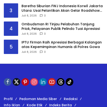
Land
Baretha Siburian FWJ Indonesia Korwil Jakarta
3
Utara: Usai Pelantikan Akan Gelar Roadshow
Audiensi ke Seluruh Pemangku Kepentingan
Juli 8, 2026
0
Ombudsman RI Tinjau Pelabuhan Tanjung
4
Priok, Pelayanan Publik Pelindo Tuai Apresiasi
Juli 8, 2026
0
IPTU Firman Raih Apresiasi Berbagai Kalangan
5
atas Kepemimpinan Humanis di Polres Gowa
Juli 8, 2026
0
Profil
Pedoman Media Siber
Redaksi
Info Iklan
Kode Etik
Indeks Berita