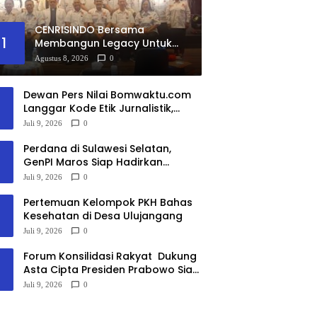
CENRISINDO Bersama
1
Membangun Legacy Untuk
Umat
Agustus 8, 2026
0
Dewan Pers Nilai Bomwaktu.com
Langgar Kode Etik Jurnalistik,
Kuasa Hukum: Pemberitaan
Juli 9, 2026
0
Menghakimi Tanpa Verifikasi Tak
Dilindungi Etika Pers
Perdana di Sulawesi Selatan,
GenPI Maros Siap Hadirkan
Jambore Pokdarwis
Juli 9, 2026
0
Pertemuan Kelompok PKH Bahas
Kesehatan di Desa Ulujangang
Juli 9, 2026
0
Forum Konsilidasi Rakyat Dukung
Asta Cipta Presiden Prabowo Siap
Digelar 11 Juli 2026
Juli 9, 2026
0