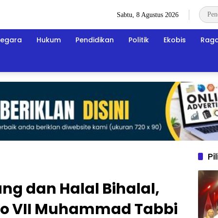
Sabtu, 8 Agustus 2026
egara
Hukum
Pendidikan
Politik
Ekobis
Rag
Pi
g dan Halal Bihalal,
llo VII Muhammad Tabbi