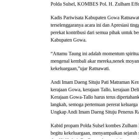
Polda Sulsel, KOMBES Pol. H. Zulham Eff
Kadis Pariwisata Kabupaten Gowa Ratnawat
terselenggaranya acara ini dan Apresiasi tingg
perekat kontribusi dari semua pihak untuk b
Kabupaten Gowa.
“Attamu Taung ini adalah momentum spiritua
mengenal kembali akar mereka,nenek moyang 
kekeluargaan,”ujar Ratnawati.
Andi Imam Daeng Situju Pati Matraman Kera
kerajaan Gowa, kerajaan Tallo, kerajaan De
Kerajaan Gowa-Tallo harus terus dipertahanka
langkah, semoga pertemuan pererat keluarga 
Ungkap Andi Imam Daeng Situju Penerus R
Kabid propam Polda Sulsel kombes Zulham E
begitu kekeluargaan, menyampaikan sejarah 