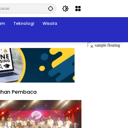
am
Teknologi
Wisata
×
lihan Pembaca