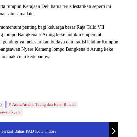
ta rumpun Kerajaan Deli harus terus lestarikan seperti ini
al satu sama lain.
 momentum penting bagi keluarga besar Raja Tallo VII
 lompo Bangkena ri Arung keke untuk mempererat
n pentingnya melestarikan budaya dan tradisi leluhur.Rumpun
Bangsawan Nyere Karaeng lompo Bangkena ri Arung keke
jalin anak cucu kedepannya.
)
Acara Attamu Taung dan Halal Bihalal
sawan Nyere
 Terkait Bahas PAD Kota Tidore