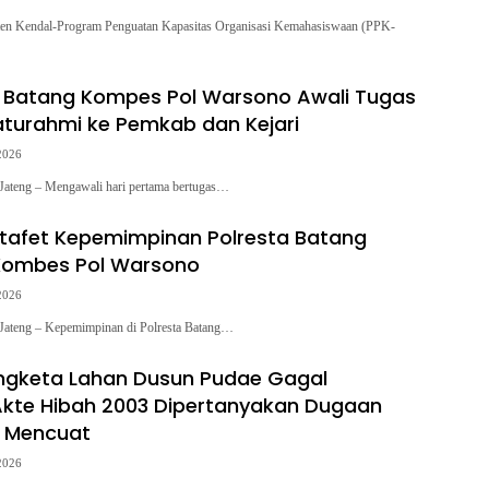
ten Kendal-Program Penguatan Kapasitas Organisasi Kemahasiswaan (PPK-
 Batang Kompes Pol Warsono Awali Tugas
aturahmi ke Pemkab dan Kejari
2026
 Jateng – Mengawali hari pertama bertugas…
tafet Kepemimpinan Polresta Batang
 Kombes Pol Warsono
2026
, Jateng – Kepemimpinan di Polresta Batang…
ngketa Lahan Dusun Pudae Gagal
kte Hibah 2003 Dipertanyakan Dugaan
 Mencuat
2026