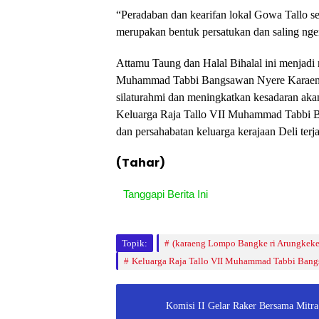
“Peradaban dan kearifan lokal Gowa Tallo ser
merupakan bentuk persatukan dan saling ngen
Attamu Taung dan Halal Bihalal ini menjadi
Muhammad Tabbi Bangsawan Nyere Karaeng
silaturahmi dan meningkatkan kesadaran aka
Keluarga Raja Tallo VII Muhammad Tabbi 
dan persahabatan keluarga kerajaan Deli ter
(Tahar)
Tanggapi Berita Ini
Topik:
(karaeng Lompo Bangke ri Arungkeke
Keluarga Raja Tallo VII Muhammad Tabbi Bang
Komisi II Gelar Raker Bersama Mitra