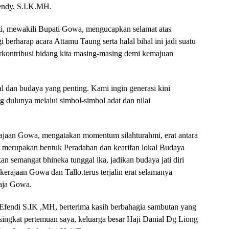
endy, S.I.K.MH.
i, mewakili Bupati Gowa, mengucapkan selamat atas
i berharap acara Attamu Taung serta halal bihal ini jadi suatu
erkontribusi bidang kita masing-masing demi kemajuan
l dan budaya yang penting. Kami ingin generasi kini
dulunya melalui simbol-simbol adat dan nilai
jaan Gowa, mengatakan momentum silahturahmi, erat antara
li merupakan bentuk Peradaban dan kearifan lokal Budaya
n semangat bhineka tunggal ika, jadikan budaya jati diri
kerajaan Gowa dan Tallo.terus terjalin erat selamanya
aja Gowa.
fendi S.IK ,MH, berterima kasih berbahagia sambutan yang
singkat pertemuan saya, keluarga besar Haji Danial Dg Liong