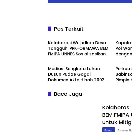
Pos Terkait
Daerah
Berita
Kolaborasi Wujudkan Desa
Kapolr
Tangguh: PPK-ORMAWA BEM
Pol Wa
FMIPA UNNES Sosialisasikan
dengan 
Berita
Berita
Terasering dan Irigasi untuk
Pemkab
Mitigasi Longsor
Mediasi Sengketa Lahan
Perkua
Dusun Pudae Gagal
Babinsa
Dokumen Akte Hibah 2003
Pimpin 
Dipertanyakan Dugaan
Warga
Pemalsuan Mencuat
Baca Juga
Kolaboras
BEM FMIPA U
untuk Mitig
Daerah
Agustus 8