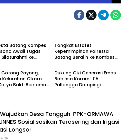
Berita
esta Batang Kompes
Tongkat Estafet
rsono Awali Tugas
Kepemimpinan Polresta
Silaturahmi ke
Batang Beralih ke Kombes
Berita
 dan Kejari
Pol Warsono
t Gotong Royong,
Dukung Gizi Generasi Emas
 Kelurahan Cikoro
Babinsa Koramil 05
Karya Bakti Bersama
Pallangga Dampingi
Penyaluran MBG di
Bontoramba
i Wujudkan Desa Tangguh: PPK-ORMAWA
NNES Sosialisasikan Terasering dan Irigasi
asi Longsor
, 2026