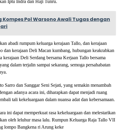
an Iptu Indra dan Haji Tunru.
g Kompes Pol Warsono Awali Tugas dengan
ari
akan abadi rumpum keluarga kerajaan Tallo, dan kerajaan
bo dan kerajaan Deli Macan kumbang, hubungan keakrabkan
rga kerajaan Deli Serdang bersama Kerjaan Tallo bersama
yang dalam terjalin sampai sekarang, semoga persahabatan
nya.
Ato Sarro dan Sanggar Seni Sejati, yang semakin menambah
dengan adanya acara ini, diharapkan dapat menjadi ruang
kembali tali kekeluargaan dalam nuansa adat dan kebersamaan.
ara ini dapat memperkuat rasa kekeluargaan dan melestarikan
iskan oleh leluhur masa lalu. Rumpun Keluarga Raja Tallo VII
 lompo Bangkena ri Arung keke