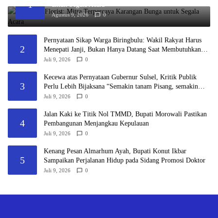
1
untuk Segala Acara
Agustus 9, 2026
0
Pernyataan Sikap Warga Biringbulu: Wakil Rakyat Harus
2
Menepati Janji, Bukan Hanya Datang Saat Membutuhkan
Suara
Juli 9, 2026
0
Kecewa atas Pernyataan Gubernur Sulsel, Kritik Publik
3
Perlu Lebih Bijaksana “Semakin tanam Pisang, semakin
saya tidak Kerjai”
Juli 9, 2026
0
Jalan Kaki ke Titik Nol TMMD, Bupati Morowali Pastikan
4
Pembangunan Menjangkau Kepulauan
Juli 9, 2026
0
Kenang Pesan Almarhum Ayah, Bupati Konut Ikbar
5
Sampaikan Perjalanan Hidup pada Sidang Promosi Doktor
Juli 9, 2026
0