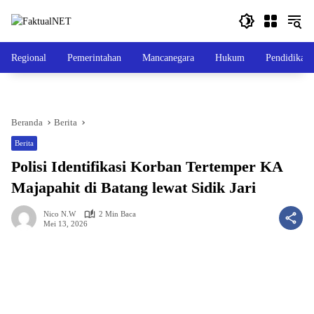
Langsung
ke
konten
Regional
Pemerintahan
Mancanegara
Hukum
Pendidikan
Beranda
Berita
Berita
Polisi Identifikasi Korban Tertemper KA
Majapahit di Batang lewat Sidik Jari
Nico N.W
2 Min Baca
Mei 13, 2026