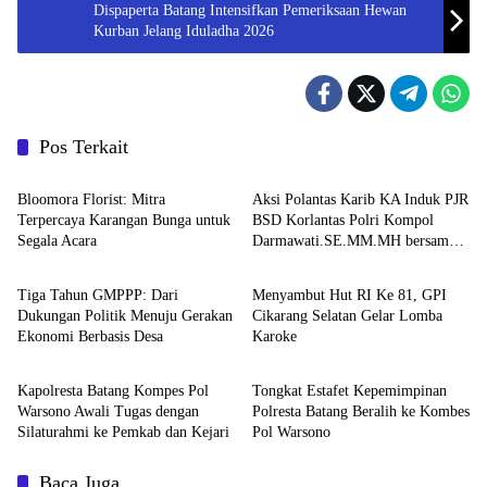
Dispaperta Batang Intensifkan Pemeriksaan Hewan
Kurban Jelang Iduladha 2026
Pos Terkait
Berita
Berita
Bloomora Florist: Mitra
Aksi Polantas Karib KA Induk PJR
Terpercaya Karangan Bunga untuk
BSD Korlantas Polri Kompol
Segala Acara
Darmawati.SE.MM.MH bersama
Berita
Berita
Personilnya Membagikan Bendera
Merah Putih Berserta Tiangnya
Tiga Tahun GMPPP: Dari
Menyambut Hut RI Ke 81, GPI
Dukungan Politik Menuju Gerakan
Cikarang Selatan Gelar Lomba
Ekonomi Berbasis Desa
Karoke
Berita
Berita
Kapolresta Batang Kompes Pol
Tongkat Estafet Kepemimpinan
Warsono Awali Tugas dengan
Polresta Batang Beralih ke Kombes
Silaturahmi ke Pemkab dan Kejari
Pol Warsono
Baca Juga