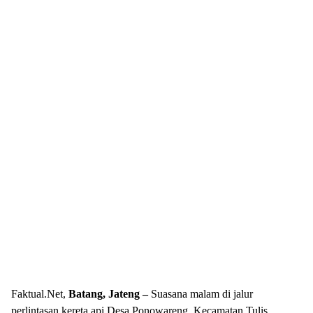
Faktual.Net,
Batang, Jateng –
Suasana malam di jalur
perlintasan kereta api Desa Ponowareng, Kecamatan Tulis,