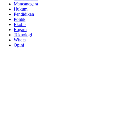
Mancanegara
Hukum
Pendidikan
Politik
Ekobis
Ragam
Teknologi
Wisata
Opini