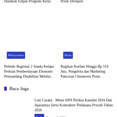
Hasilkan Empat Program Kerja
Priok Direspon
Metropolitan
Berita
Pelindo Regional 2 Sunda Kelapa
Rugikan Korban Hingga Rp 514
Perkuat Pemberdayaan Ekonomi
Juta, Pengelola dan Marketing
Penyandang Disabilitas Melalui
Pancoran Chinatown Point
Program TJSL
Dilaporkan Tindak Pidana
Penipuan dan Penggelapan Terkait
Baca Juga
Sewa-Menyewa Toko
Lsm Caraka : Minta APH Periksa Kasudin SDA Dan
Jajarannya Serta Kontraktor Pelaksana Proyek Tahun
2026