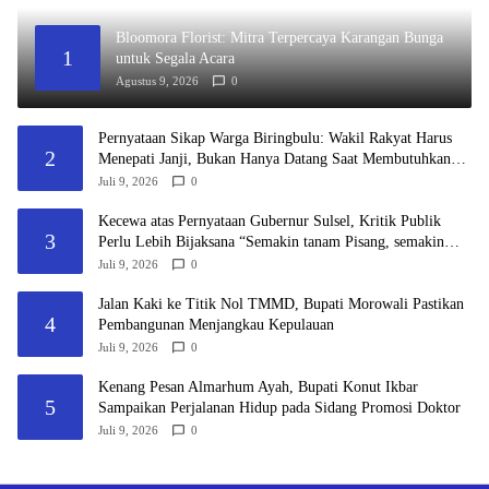
Bloomora Florist: Mitra Terpercaya Karangan Bunga
1
untuk Segala Acara
Agustus 9, 2026
0
Pernyataan Sikap Warga Biringbulu: Wakil Rakyat Harus
2
Menepati Janji, Bukan Hanya Datang Saat Membutuhkan
Suara
Juli 9, 2026
0
Kecewa atas Pernyataan Gubernur Sulsel, Kritik Publik
3
Perlu Lebih Bijaksana “Semakin tanam Pisang, semakin
saya tidak Kerjai”
Juli 9, 2026
0
Jalan Kaki ke Titik Nol TMMD, Bupati Morowali Pastikan
4
Pembangunan Menjangkau Kepulauan
Juli 9, 2026
0
Kenang Pesan Almarhum Ayah, Bupati Konut Ikbar
5
Sampaikan Perjalanan Hidup pada Sidang Promosi Doktor
Juli 9, 2026
0