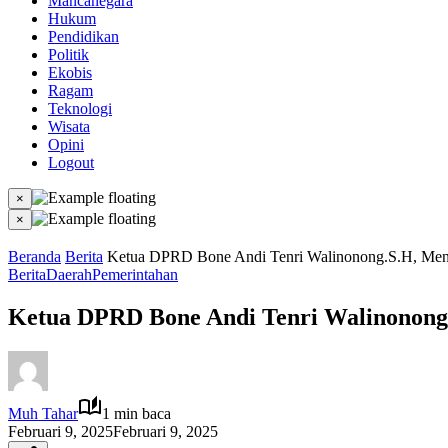
Mancanegara
Hukum
Pendidikan
Politik
Ekobis
Ragam
Teknologi
Wisata
Opini
Logout
×
×
Beranda
Berita
Ketua DPRD Bone Andi Tenri Walinonong.S.H, Meng
Berita
Daerah
Pemerintahan
Ketua DPRD Bone Andi Tenri Walinonong.
Muh Tahar
1 min baca
Februari 9, 2025
Februari 9, 2025