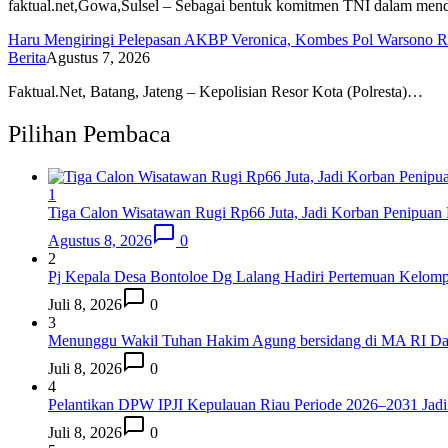
faktual.net,Gowa,Sulsel – Sebagai bentuk komitmen TNI dalam m
Haru Mengiringi Pelepasan AKBP Veronica, Kombes Pol Warsono Re
Berita
Agustus 7, 2026
Faktual.Net, Batang, Jateng – Kepolisian Resor Kota (Polresta)…
Pilihan Pembaca
1
Tiga Calon Wisatawan Rugi Rp66 Juta, Jadi Korban Penipuan
Agustus 8, 2026
0
2
Pj Kepala Desa Bontoloe Dg Lalang Hadiri Pertemuan Kelo
Juli 8, 2026
0
3
Menunggu Wakil Tuhan Hakim Agung bersidang di MA RI Da
Juli 8, 2026
0
4
Pelantikan DPW IPJI Kepulauan Riau Periode 2026–2031 Jadi
Juli 8, 2026
0