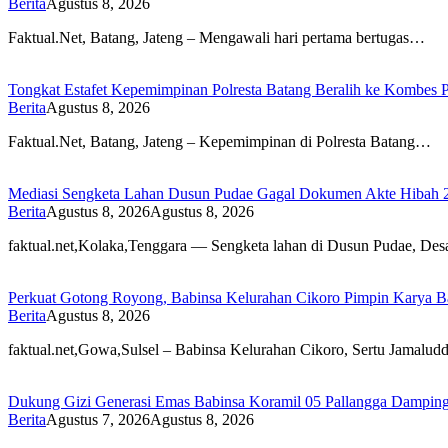
Berita
Agustus 8, 2026
Faktual.Net, Batang, Jateng – Mengawali hari pertama bertugas…
Tongkat Estafet Kepemimpinan Polresta Batang Beralih ke Kombes 
Berita
Agustus 8, 2026
Faktual.Net, Batang, Jateng – Kepemimpinan di Polresta Batang…
Mediasi Sengketa Lahan Dusun Pudae Gagal Dokumen Akte Hibah 
Berita
Agustus 8, 2026
Agustus 8, 2026
faktual.net,Kolaka,Tenggara — Sengketa lahan di Dusun Pudae, De
Perkuat Gotong Royong, Babinsa Kelurahan Cikoro Pimpin Karya B
Berita
Agustus 8, 2026
faktual.net,Gowa,Sulsel – Babinsa Kelurahan Cikoro, Sertu Jamal
Dukung Gizi Generasi Emas Babinsa Koramil 05 Pallangga Dampin
Berita
Agustus 7, 2026
Agustus 8, 2026