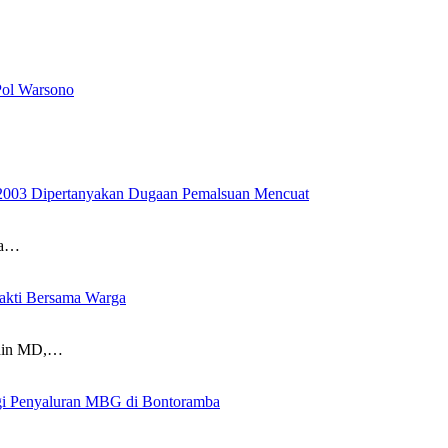
Pol Warsono
2003 Dipertanyakan Dugaan Pemalsuan Mencuat
sa…
akti Bersama Warga
uddin MD,…
gi Penyaluran MBG di Bontoramba