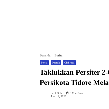
Beranda
Berita
Berita
Daerah
Olahraga
Taklukkan Persiter 2
Persikota Tidore Mel
Sarif Noh
3 Min Baca
Juni 11, 2026