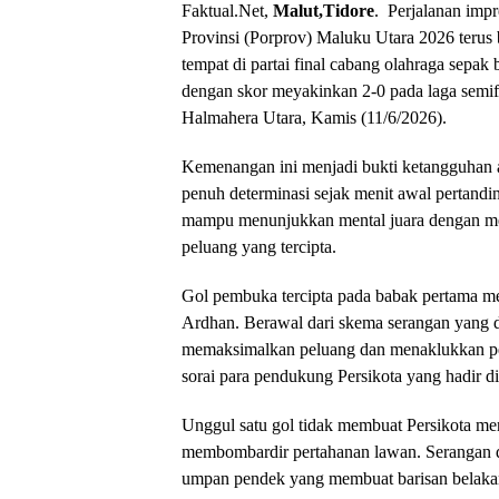
Faktual.Net,
Malut,Tidore
. Perjalanan imp
Provinsi (Porprov) Maluku Utara 2026 terus 
tempat di partai final cabang olahraga sepak 
dengan skor meyakinkan 2-0 pada laga semif
Halmahera Utara, Kamis (11/6/2026).
Kemenangan ini menjadi bukti ketangguhan an
penuh determinasi sejak menit awal pertandin
mampu menunjukkan mental juara dengan men
peluang yang tercipta.
Gol pembuka tercipta pada babak pertama m
Ardhan. Berawal dari skema serangan yang di
memaksimalkan peluang dan menaklukkan penj
sorai para pendukung Persikota yang hadir 
Unggul satu gol tidak membuat Persikota me
membombardir pertahanan lawan. Serangan d
umpan pendek yang membuat barisan belakan