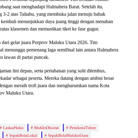
mbang saat menghadapi Halmahera Barat. Setelah itu,
g 3-2 atas Taliabu, yang membuka jalan menuju babak
ka kembali menunjukkan daya juang tinggi dengan menahan
ratas klasemen dan memastikan tiket ke fase gugur.
a dari gelar juara Porprov Maluku Utara 2026. Tim
al menunggu pemenang laga semifinal lain antara Halmahera
 lawan di partai puncak.
man lini depan, serta pertahanan yang sulit ditembus,
ekadar sebagai peserta. Mereka datang dengan ambisi besar
i dengan meraih trofi juara dan mengharumkan nama Kota
rov Maluku Utara.
LaskarNuku
MuhlisOhoirat
PersikotaTidore
SepakBolaLokal
SepakBolaMalukuUtara