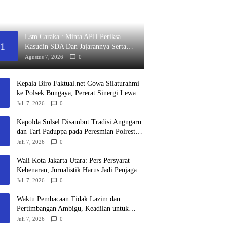
Lsm Caraka : Minta APH Periksa
1
Kasudin SDA Dan Jajarannya Serta
Kontraktor Pelaksana Proyek Tahun
Agustus 7, 2026
0
2026
Kepala Biro Faktual.net Gowa Silaturahmi
ke Polsek Bungaya, Pererat Sinergi Lewat
Makan Bersama Personel
Juli 7, 2026
0
Kapolda Sulsel Disambut Tradisi Angngaru
dan Tari Paduppa pada Peresmian Polresta
Gowa
Juli 7, 2026
0
Wali Kota Jakarta Utara: Pers Persyarat
Kebenaran, Jurnalistik Harus Jadi Penjaga
Demokrasi di Era Digital
Juli 7, 2026
0
Waktu Pembacaan Tidak Lazim dan
Pertimbangan Ambigu, Keadilan untuk
Masyarakat Adat Tetap Diperjuangkan
Juli 7, 2026
0