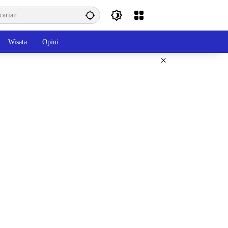
Wisata
Opini
×