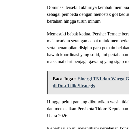
Dominasi tersebut akhirnya kembali membua
sebagai pembeda dengan mencetak gol kedua 
bertahan hingga turun minum.
Memasuki babak kedua, Persiter Ternate beru
melancarkan serangan cepat untuk memperkec
serta penampilan disiplin para pemain belak
bawah koordinasi yang solid, lini pertahana
maksimal dari penjaga gawang yang sigap 
Baca Juga :
Sinergi TNI dan Warga 
di Dua Titik Strategis
Hingga peluit panjang dibunyikan wasit, tida
dan memastikan Persikota Tidore Kepulauan 
Utara 2026.
Keberhasilan ini melengkapi perjalanan kons