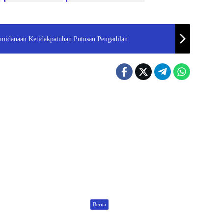
emidanaan Ketidakpatuhan Putusan Pengadilan
Berita