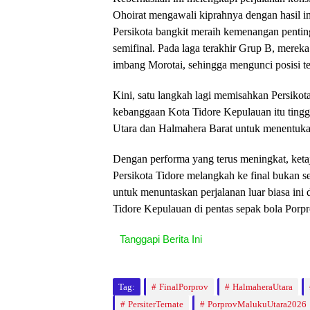
Ohoirat mengawali kiprahnya dengan hasil i
Persikota bangkit meraih kemenangan pentin
semifinal. Pada laga terakhir Grup B, mere
imbang Morotai, sehingga mengunci posisi te
Kini, satu langkah lagi memisahkan Persikot
kebanggaan Kota Tidore Kepulauan itu tingg
Utara dan Halmahera Barat untuk menentukan
Dengan performa yang terus meningkat, ketaja
Persikota Tidore melangkah ke final bukan s
untuk menuntaskan perjalanan luar biasa in
Tidore Kepulauan di pentas sepak bola Porp
Tanggapi Berita Ini
Tag:
FinalPorprov
HalmaheraUtara
PersiterTernate
PorprovMalukuUtara2026