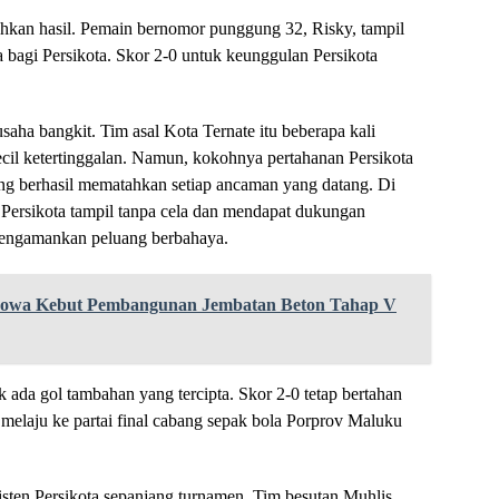
hkan hasil. Pemain bernomor punggung 32, Risky, tampil
bagi Persikota. Skor 2-0 untuk keunggulan Persikota
saha bangkit. Tim asal Kota Ternate itu beberapa kali
il ketertinggalan. Namun, kokohnya pertahanan Persikota
ang berhasil mematahkan setiap ancaman yang datang. Di
n Persikota tampil tanpa cela dan mendapat dukungan
mengamankan peluang berbahaya.
Gowa Kebut Pembangunan Jembatan Beton Tahap V
k ada gol tambahan yang tercipta. Skor 2-0 tetap bertahan
melaju ke partai final cabang sepak bola Porprov Maluku
isten Persikota sepanjang turnamen. Tim besutan Muhlis