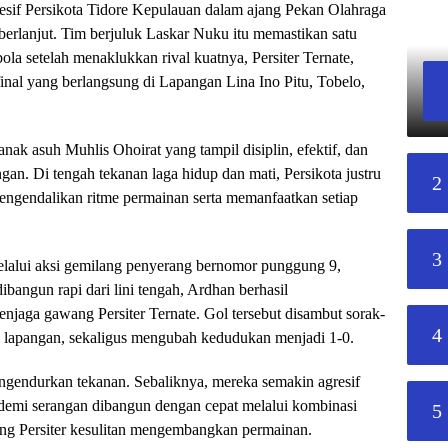
resif Persikota Tidore Kepulauan dalam ajang Pekan Olahraga
berlanjut. Tim berjuluk Laskar Nuku itu memastikan satu
bola setelah menaklukkan rival kuatnya, Persiter Ternate,
inal yang berlangsung di Lapangan Lina Ino Pitu, Tobelo,
ak asuh Muhlis Ohoirat yang tampil disiplin, efektif, dan
gan. Di tengah tekanan laga hidup dan mati, Persikota justru
2
gendalikan ritme permainan serta memanfaatkan setiap
3
elalui aksi gemilang penyerang bernomor punggung 9,
bangun rapi dari lini tengah, Ardhan berhasil
aga gawang Persiter Ternate. Gol tersebut disambut sorak-
4
di lapangan, sekaligus mengubah kedudukan menjadi 1-0.
ngendurkan tekanan. Sebaliknya, mereka semakin agresif
emi serangan dibangun dengan cepat melalui kombinasi
5
g Persiter kesulitan mengembangkan permainan.