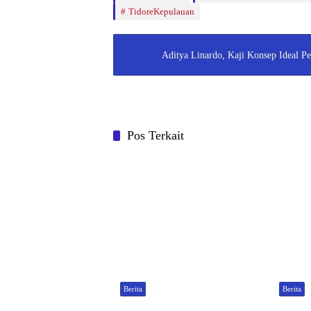
TidoreKepulauan
Aditya Linardo, Kaji Konsep Ideal P
Pos Terkait
Berita
Berita