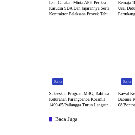
Lsm Caraka : Minta APH Periksa
Remaja 1
Kasudin SDA Dan Jajarannya Serta
Usai Did
Kontraktor Pelaksana Proyek Tahun
Pertukan
2026
Rp 6 Juta
Berita
Berita
Sukseskan Program MBG, Babinsa
Kawal Ke
Kelurahan Parangbanoa Koramil
Babinsa 
1409-05/Pallangga Turun Langsung
08/Bonto
Pendampingan di Sekolah
Gowa Saa
Baca Juga