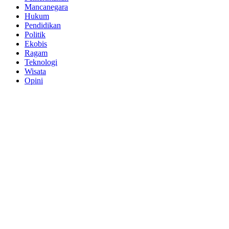
Mancanegara
Hukum
Pendidikan
Politik
Ekobis
Ragam
Teknologi
Wisata
Opini