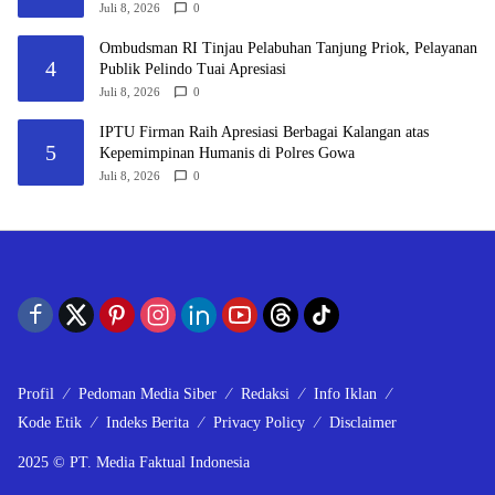
Pemangku Kepentingan
Juli 8, 2026
0
Ombudsman RI Tinjau Pelabuhan Tanjung Priok, Pelayanan
4
Publik Pelindo Tuai Apresiasi
Juli 8, 2026
0
IPTU Firman Raih Apresiasi Berbagai Kalangan atas
5
Kepemimpinan Humanis di Polres Gowa
Juli 8, 2026
0
Profil
Pedoman Media Siber
Redaksi
Info Iklan
Kode Etik
Indeks Berita
Privacy Policy
Disclaimer
2025 © PT. Media Faktual Indonesia