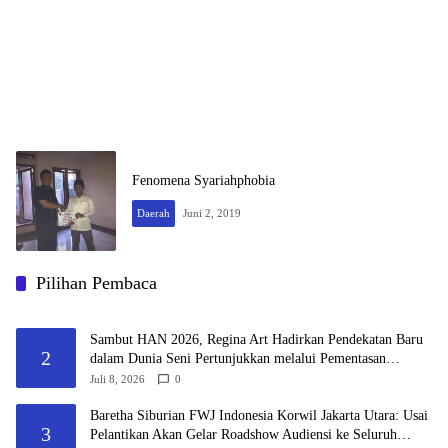
Fenomena Syariahphobia
Daerah
Juni 2, 2019
Pilihan Pembaca
Sambut HAN 2026, Regina Art Hadirkan Pendekatan Baru
2
dalam Dunia Seni Pertunjukkan melalui Pementasan
Fantasy Land
Juli 8, 2026
0
Baretha Siburian FWJ Indonesia Korwil Jakarta Utara: Usai
3
Pelantikan Akan Gelar Roadshow Audiensi ke Seluruh