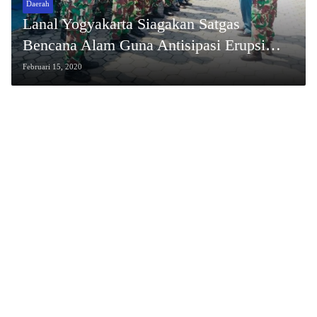
Daerah
Lanal Yogyakarta Siagakan Satgas
Bencana Alam Guna Antisipasi Erupsi
Gunung Merapi
Februari 15, 2020