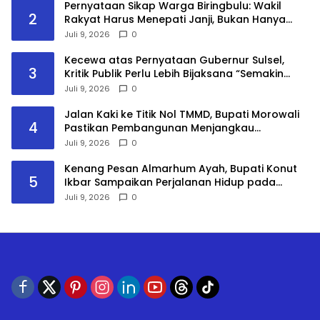
Pernyataan Sikap Warga Biringbulu: Wakil
2
Rakyat Harus Menepati Janji, Bukan Hanya
Datang Saat Membutuhkan Suara
Juli 9, 2026
0
Kecewa atas Pernyataan Gubernur Sulsel,
3
Kritik Publik Perlu Lebih Bijaksana “Semakin
tanam Pisang, semakin saya tidak Kerjai”
Juli 9, 2026
0
Jalan Kaki ke Titik Nol TMMD, Bupati Morowali
4
Pastikan Pembangunan Menjangkau
Kepulauan
Juli 9, 2026
0
Kenang Pesan Almarhum Ayah, Bupati Konut
5
Ikbar Sampaikan Perjalanan Hidup pada
Sidang Promosi Doktor
Juli 9, 2026
0