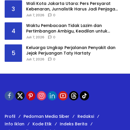
Wali Kota Jakarta Utara: Pers Persyarat
3
Kebenaran, Jurnalistik Harus Jadi Penjaga
Demokrasi di Era Digital
Juli 7, 2026
0
Waktu Pembacaan Tidak Lazim dan
4
Pertimbangan Ambigu, Keadilan untuk
Masyarakat Adat Tetap Diperjuangkan
Juli 7, 2026
0
Keluarga Ungkap Perjalanan Penyakit dan
5
Jejak Perjuangan Taty Hartaty
Juli 7, 2026
0
Profil
Pedoman Media Siber
Redaksi
Info Iklan
Kode Etik
Indeks Berita