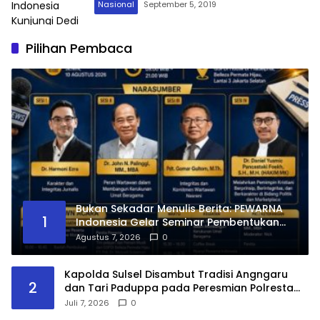
Nasional
September 5, 2019
Pilihan Pembaca
Bukan Sekadar Menulis Berita: PEWARNA
1
Indonesia Gelar Seminar Pembentukan
Karakter, Lahirkan Wartawan Kristen yang
Agustus 7, 2026
0
Berintegritas dan Berdampak
Kapolda Sulsel Disambut Tradisi Angngaru
2
dan Tari Paduppa pada Peresmian Polresta
Gowa
Juli 7, 2026
0