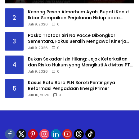
Kenang Pesan Almarhum Ayah, Bupati Konut
2
Ikbar Sampaikan Perjalanan Hidup pada
Sidang Promosi Doktor
Juli 9, 2026
0
Posko Trotoar Siri Na Pacce Dibongkar
3
Sementara, Fokus Beralih Mengawal Kinerja
Pansus DPRD Gowa
Juli 9, 2026
0
Bukan Sekadar Izin Hilang: Jejak Keterkaitan
4
dan Risiko Hukum yang Mengikuti Aktivitas PT
Kapuas Maju Jaya
Juli 9, 2026
0
Kasus Batu Bara PLN Soroti Pentingnya
5
Reformasi Pengadaan Energi Primer
Juli 10, 2026
0