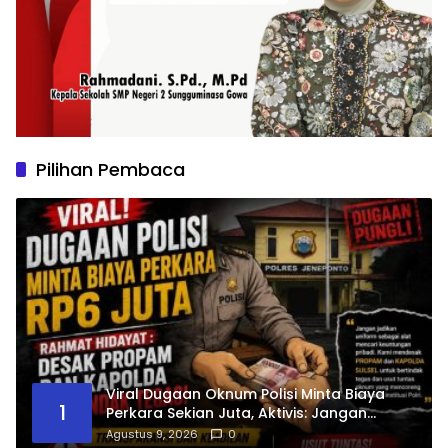
Pilihan Pembaca
Viral Dugaan Oknum Polisi Minta Biaya
1
Perkara Sekian Juta, Aktivis: Jangan
Eksploitasi Warga Yang Cari Keadilan
Agustus 9, 2026
0