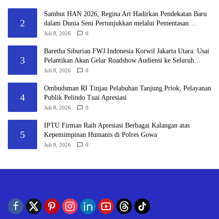
Sambut HAN 2026, Regina Art Hadirkan Pendekatan Baru
2
dalam Dunia Seni Pertunjukkan melalui Pementasan
Fantasy Land
Juli 8, 2026
0
Baretha Siburian FWJ Indonesia Korwil Jakarta Utara: Usai
3
Pelantikan Akan Gelar Roadshow Audiensi ke Seluruh
Pemangku Kepentingan
Juli 8, 2026
0
Ombudsman RI Tinjau Pelabuhan Tanjung Priok, Pelayanan
4
Publik Pelindo Tuai Apresiasi
Juli 8, 2026
0
IPTU Firman Raih Apresiasi Berbagai Kalangan atas
5
Kepemimpinan Humanis di Polres Gowa
Juli 8, 2026
0