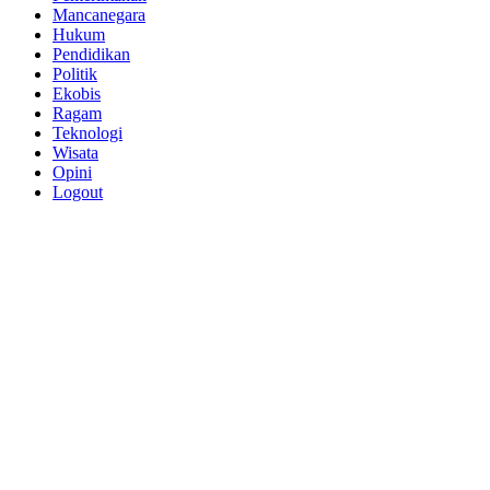
Mancanegara
Hukum
Pendidikan
Politik
Ekobis
Ragam
Teknologi
Wisata
Opini
Logout