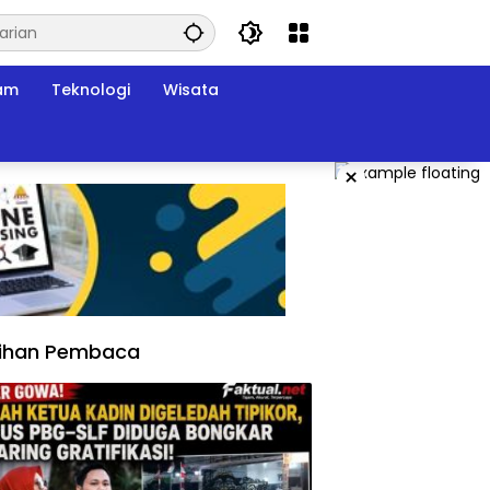
am
Teknologi
Wisata
×
lihan Pembaca