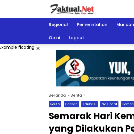
Langsung
ke
konten
Regional
Pemerintahan
Mancan
Opini
Logout
×
Beranda
Berita
Berita
Daerah
Edukasi
Nasional
Pemer
Semarak Hari Keme
yang Dilakukan Pe