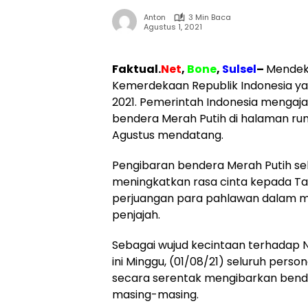
Anton
3 Min Baca
Agustus 1, 2021
Faktual.
Net
,
Bone
,
Sulsel
–
Mendeka
Kemerdekaan Republik Indonesia yan
2021. Pemerintah Indonesia mengaj
bendera Merah Putih di halaman ru
Agustus mendatang.
Pengibaran bendera Merah Putih sela
meningkatkan rasa cinta kepada Ta
perjuangan para pahlawan dalam m
penjajah.
Sebagai wujud kecintaan terhadap Ne
ini Minggu, (01/08/21) seluruh perso
secara serentak mengibarkan bend
masing-masing.