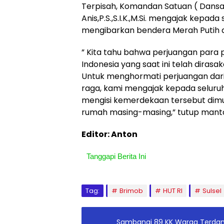
Terpisah, Komandan Satuan ( Dansa
Anis,P.S.,S.I.K.,M.Si. mengajak kep
mengibarkan bendera Merah Putih 
” Kita tahu bahwa perjuangan par
Indonesia yang saat ini telah diras
Untuk menghormati perjuangan dari
raga, kami mengajak kepada seluruh
mengisi kemerdekaan tersebut dimu
rumah masing-masing,” tutup manta
Editor: Anton
Tanggapi Berita Ini
Tag:
Brimob
HUT RI
Sulsel
Sambangi 89 KK Warga Terdamp