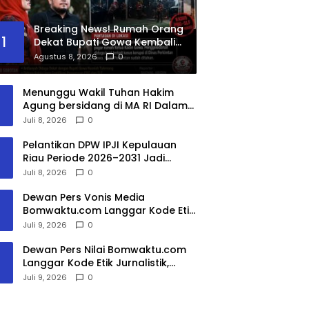
Breaking News! Rumah Orang
1
Dekat Bupati Gowa Kembali
Di Geledah Tipikor
Agustus 8, 2026
0
Menunggu Wakil Tuhan Hakim
Agung bersidang di MA RI Dalam
Perkara No.10/PDT.G/2025 dan
Juli 8, 2026
0
Kasasi No.3297/K/PDT/2026
Pelantikan DPW IPJI Kepulauan
Riau Periode 2026–2031 Jadi
Momentum Penguatan
Juli 8, 2026
0
Profesionalisme dan Literasi
Bangsa
Dewan Pers Vonis Media
Bomwaktu.com Langgar Kode Etik
Jurnalistik dalam Berita DPRD
Juli 9, 2026
0
Gowa
Dewan Pers Nilai Bomwaktu.com
Langgar Kode Etik Jurnalistik,
Kuasa Hukum: Pemberitaan
Juli 9, 2026
0
Menghakimi Tanpa Verifikasi Tak
Dilindungi Etika Pers