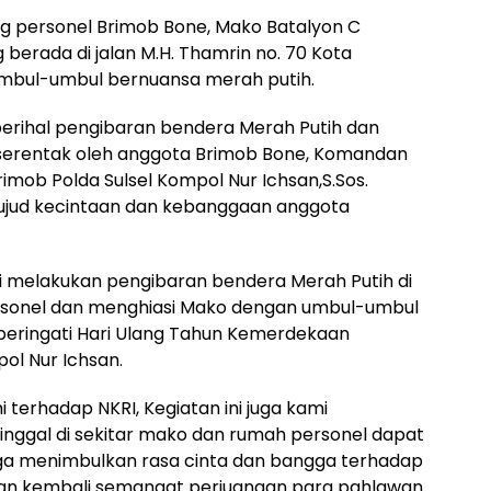
g personel Brimob Bone, Mako Batalyon C
 berada di jalan M.H. Thamrin no. 70 Kota
 umbul-umbul bernuansa merah putih.
perihal pengibaran bendera Merah Putih dan
erentak oleh anggota Brimob Bone, Komandan
imob Polda Sulsel Kompol Nur Ichsan,S.Sos.
wujud kecintaan dan kebanggaan anggota
ami melakukan pengibaran bendera Merah Putih di
sonel dan menghiasi Mako dengan umbul-umbul
eringati Hari Ulang Tahun Kemerdekaan
pol Nur Ichsan.
 terhadap NKRI, Kegiatan ini juga kami
inggal di sekitar mako dan rumah personel dapat
gga menimbulkan rasa cinta dan bangga terhadap
kan kembali semangat perjuangan para pahlawan