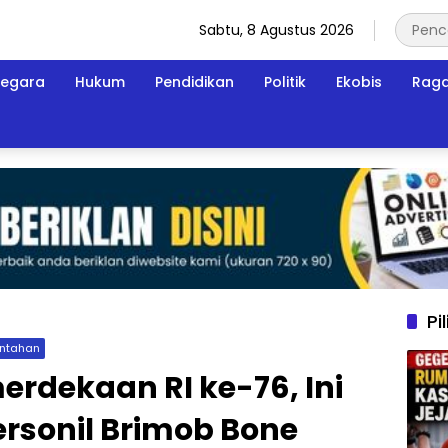
Sabtu, 8 Agustus 2026
egara
Hukum
Pendidikan
Politik
Ekobis
Rag
Pi
intahan
rdekaan RI ke-76, Ini
rsonil Brimob Bone