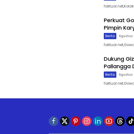
faktual.net,Kol
Perkuat Go
Pimpin Kar
Berita
Agustus 
faktual.net,Gow
Dukung Giz
Pallangga 
Berita
Agustus 
faktual.net,Gow