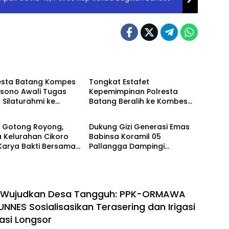
Berita
esta Batang Kompes
Tongkat Estafet
rsono Awali Tugas
Kepemimpinan Polresta
Silaturahmi ke
Batang Beralih ke Kombes
Berita
 dan Kejari
Pol Warsono
t Gotong Royong,
Dukung Gizi Generasi Emas
 Kelurahan Cikoro
Babinsa Koramil 05
Karya Bakti Bersama
Pallangga Dampingi
Penyaluran MBG di
Bontoramba
i Wujudkan Desa Tangguh: PPK-ORMAWA
NNES Sosialisasikan Terasering dan Irigasi
asi Longsor