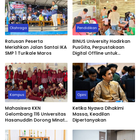
Olahraga
Pendidikan
Ratusan Peserta
BINUS University Hadirkan
Meriahkan Jalan Santai IKA
PusGita, Perpustakaan
SMP 1 Turikale Maros
Digital Offline untuk
Sekolah Pelosok Sulawesi
Selatan
Kampus
Opini
Mahasiswa KKN
Ketika Nyawa Dihakimi
Gelombang 116 Universitas
Massa, Keadilan
Hasanuddin Dorong Minat
Dipertanyakan
Konsumsi Ikan Anak
Sekolah Dasar melalui
Program GEMARI