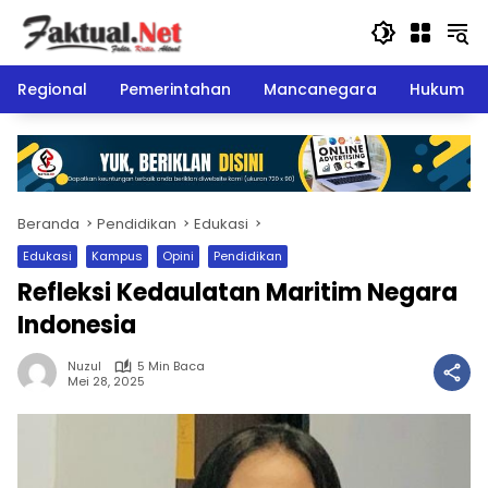
Langsung
ke
konten
Regional
Pemerintahan
Mancanegara
Hukum
Beranda
Pendidikan
Edukasi
Edukasi
Kampus
Opini
Pendidikan
Refleksi Kedaulatan Maritim Negara
Indonesia
Nuzul
5 Min Baca
Mei 28, 2025