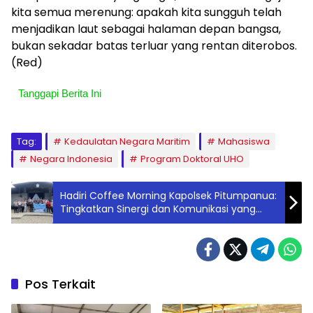
kita semua merenung: apakah kita sungguh telah
menjadikan laut sebagai halaman depan bangsa,
bukan sekadar batas terluar yang rentan diterobos.
(Red)
Tanggapi Berita Ini
Tag:
Kedaulatan Negara Maritim
Mahasiswa
Negara Indonesia
Program Doktoral UHO
Hadiri Coffee Morning Kapolsek Pitumpanua:
Tingkatkan Sinergi dan Komunikasi yang
Humanis
Pos Terkait