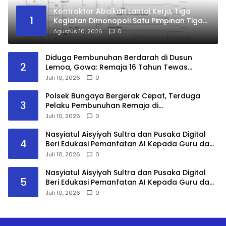
Kontraktor Abaikan Lantai Kerja, Tiga
1
Kegiatan Dimonopoli Satu Pimpinan Tiga
Perusahaan, Kasudin PUPR Jakut Siap-
Agustus 10, 2026
0
Siap Diperiksa APH
Diduga Pembunuhan Berdarah di Dusun
2
Lemoa, Gowa: Remaja 16 Tahun Tewas
dengan Dua Luka, Pelaku Masih Diburu Polisi
Juli 10, 2026
0
Polsek Bungaya Bergerak Cepat, Terduga
3
Pelaku Pembunuhan Remaja di
Bontolempangan Diamankan Kurang dari 24
Juli 10, 2026
0
Jam
Nasyiatul Aisyiyah Sultra dan Pusaka Digital
4
Beri Edukasi Pemanfatan AI Kepada Guru dan
Mahasiswa PPG
Juli 10, 2026
0
Nasyiatul Aisyiyah Sultra dan Pusaka Digital
5
Beri Edukasi Pemanfatan AI Kepada Guru dan
Mahasiswa PPG
Juli 10, 2026
0