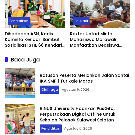
Pendidikan
Edukasi
Dihadapan ASN, Kadis
Rektor Untad Minta
Kominfo Kendari Sambut
Mahasiswa Morowali
Sosialisasi STIE 66 Kendari,
Manfaatkan Beasiswa
Nita Hasnita Ungkap MoU
dengan Maksimal
Pemkot dan Kampus
Baca Juga
Tentang Beasiswa
Ratusan Peserta Meriahkan Jalan Santai
IKA SMP 1 Turikale Maros
Olahraga
Agustus 9, 2026
BINUS University Hadirkan PusGita,
Perpustakaan Digital Offline untuk
Sekolah Pelosok Sulawesi Selatan
Pendidikan
Agustus 6, 2026