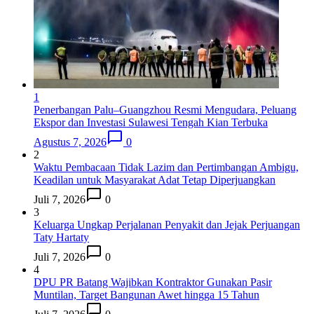
1
Penerbangan Palu–Guangzhou Resmi Mengudara, Peluang
Ekspor dan Investasi Sulawesi Tengah Kian Terbuka
Agustus 7, 2026
0
2
Waktu Pembacaan Tidak Lazim dan Pertimbangan Ambigu,
Keadilan untuk Masyarakat Adat Tetap Diperjuangkan
Juli 7, 2026
0
3
Keluarga Ungkap Perjalanan Penyakit dan Jejak Perjuangan
Taty Hartaty
Juli 7, 2026
0
4
DPU PR Batang Wajibkan Kontraktor Gunakan Pasir
Muntilan, Target Bangunan Awet hingga 15 Tahun