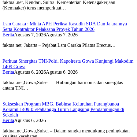
faktual.net, Kendari, Sultra. Kementerian Ketenagakerjaan
(Kemnaker) terus memperkuat…
Lsm Caraka : Minta APH Periksa Kasudin SDA Dan Jajarannya
Serta Kontraktor Pelaksana Proyek Tahun 2026
Berita
Agustus 7, 2026
Agustus 7, 2026
faktua.net, Jakarta – Pejabat Lsm Caraka Pilatus Erectus…
Perkuat Sinergitas TNI-Polri, Kapolresta Gowa Kunjungi Makodim
1409 Gowa
Berita
Agustus 6, 2026
Agustus 6, 2026
faktual.net,Gowa,Sulsel — Hubungan harmonis dan sinergitas
antara TNI…
Sukseskan Program MBG, Babinsa Kelurahan Parangbanoa
Koramil 1409-05/Pallangga Turun Langsung Pendampingan di
Sekolah
Berita
Agustus 6, 2026
faktual.net,Gowa,Sulsel – Dalam rangka mendukung peningkatan
kualitas kesehatan…