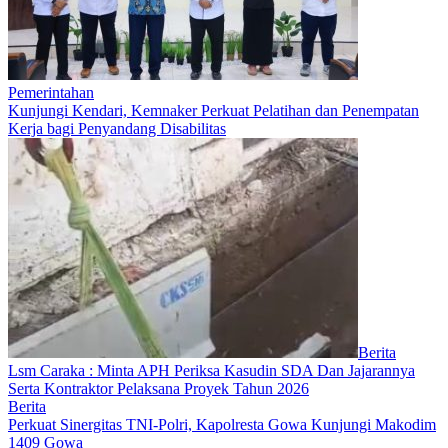
Pemerintahan
Kunjungi Kendari, Kemnaker Perkuat Pelatihan dan Penempatan
Kerja bagi Penyandang Disabilitas
Berita
Lsm Caraka : Minta APH Periksa Kasudin SDA Dan Jajarannya
Serta Kontraktor Pelaksana Proyek Tahun 2026
Berita
Perkuat Sinergitas TNI-Polri, Kapolresta Gowa Kunjungi Makodim
1409 Gowa