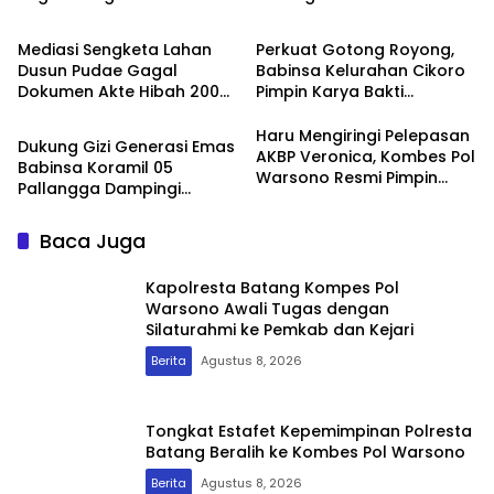
Berita
Berita
ke Pemkab dan Kejari
Pol Warsono
Mediasi Sengketa Lahan
Perkuat Gotong Royong,
Dusun Pudae Gagal
Babinsa Kelurahan Cikoro
Dokumen Akte Hibah 2003
Pimpin Karya Bakti
Berita
Dipertanyakan Dugaan
Bersama Warga
Pemalsuan Mencuat
Haru Mengiringi Pelepasan
Dukung Gizi Generasi Emas
AKBP Veronica, Kombes Pol
Babinsa Koramil 05
Warsono Resmi Pimpin
Pallangga Dampingi
Polresta Batang
Penyaluran MBG di
Bontoramba
Baca Juga
Kapolresta Batang Kompes Pol
Warsono Awali Tugas dengan
Silaturahmi ke Pemkab dan Kejari
Berita
Agustus 8, 2026
Tongkat Estafet Kepemimpinan Polresta
Batang Beralih ke Kombes Pol Warsono
Berita
Agustus 8, 2026