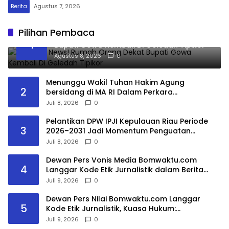
Berita
Agustus 7, 2026
Pilihan Pembaca
Breaking News! Rumah Orang Dekat
1
Bupati Gowa Kembali Di Geledah Tipikor
Agustus 8, 2026
0
Menunggu Wakil Tuhan Hakim Agung
2
bersidang di MA RI Dalam Perkara
No.10/PDT.G/2025 dan Kasasi
Juli 8, 2026
0
No.3297/K/PDT/2026
Pelantikan DPW IPJI Kepulauan Riau Periode
3
2026–2031 Jadi Momentum Penguatan
Profesionalisme dan Literasi Bangsa
Juli 8, 2026
0
Dewan Pers Vonis Media Bomwaktu.com
4
Langgar Kode Etik Jurnalistik dalam Berita
DPRD Gowa
Juli 9, 2026
0
Dewan Pers Nilai Bomwaktu.com Langgar
5
Kode Etik Jurnalistik, Kuasa Hukum:
Pemberitaan Menghakimi Tanpa Verifikasi Tak
Juli 9, 2026
0
Dilindungi Etika Pers