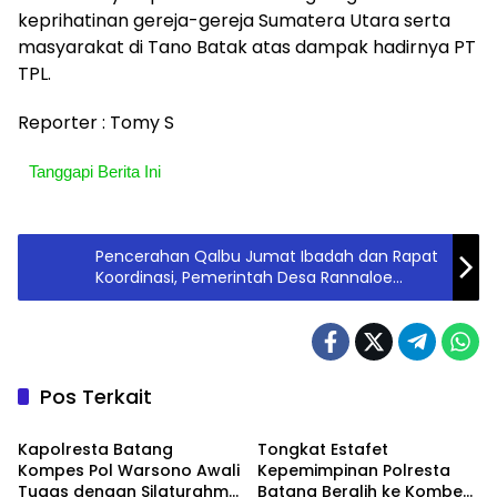
keprihatinan gereja-gereja Sumatera Utara serta
masyarakat di Tano Batak atas dampak hadirnya PT
TPL.
Reporter : Tomy S
Tanggapi Berita Ini
Pencerahan Qalbu Jumat Ibadah dan Rapat
Koordinasi, Pemerintah Desa Rannaloe
Kecamatan Bungaya
Pos Terkait
Berita
Berita
Kapolresta Batang
Tongkat Estafet
Kompes Pol Warsono Awali
Kepemimpinan Polresta
Tugas dengan Silaturahmi
Batang Beralih ke Kombes