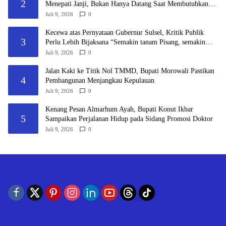
2
Menepati Janji, Bukan Hanya Datang Saat Membutuhkan
Suara
Juli 9, 2026
0
Kecewa atas Pernyataan Gubernur Sulsel, Kritik Publik
3
Perlu Lebih Bijaksana “Semakin tanam Pisang, semakin
saya tidak Kerjai”
Juli 9, 2026
0
Jalan Kaki ke Titik Nol TMMD, Bupati Morowali Pastikan
4
Pembangunan Menjangkau Kepulauan
Juli 9, 2026
0
Kenang Pesan Almarhum Ayah, Bupati Konut Ikbar
5
Sampaikan Perjalanan Hidup pada Sidang Promosi Doktor
Juli 9, 2026
0