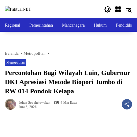
Langsung
ke
konten
Regional
Pemerintahan
Mancanegara
Hukum
Pendidikan
Beranda
Metropolitan
Metropolitan
Percontohan Bagi Wilayah Lain, Gubernur
DKI Apresiasi Metode Biopori Jumbo di
RW 014 Pondok Kelapa
Johan Sopaheluwakan
4 Min Baca
Juni 8, 2026