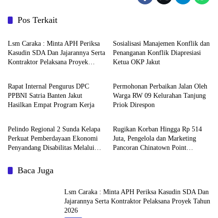
Pos Terkait
Berita
Metropolitan
Lsm Caraka : Minta APH Periksa
Sosialisasi Manajemen Konflik dan
Kasudin SDA Dan Jajarannya Serta
Penanganan Konflik Diapresiasi
Kontraktor Pelaksana Proyek
Ketua OKP Jakut
Berita
Berita
Tahun 2026
Rapat Internal Pengurus DPC
Permohonan Perbaikan Jalan Oleh
PPBNI Satria Banten Jakut
Warga RW 09 Kelurahan Tanjung
Hasilkan Empat Program Kerja
Priok Direspon
Metropolitan
Berita
Pelindo Regional 2 Sunda Kelapa
Rugikan Korban Hingga Rp 514
Perkuat Pemberdayaan Ekonomi
Juta, Pengelola dan Marketing
Penyandang Disabilitas Melalui
Pancoran Chinatown Point
Program TJSL
Dilaporkan Tindak Pidana
Penipuan dan Penggelapan Terkait
Baca Juga
Sewa-Menyewa Toko
Lsm Caraka : Minta APH Periksa Kasudin SDA Dan
Jajarannya Serta Kontraktor Pelaksana Proyek Tahun
2026